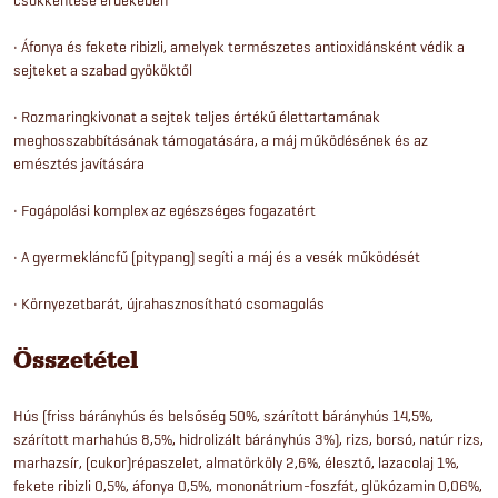
• Áfonya és fekete ribizli, amelyek természetes antioxidánsként védik a
sejteket a szabad gyököktől
• Rozmaringkivonat a sejtek teljes értékű élettartamának
meghosszabbításának támogatására, a máj működésének és az
emésztés javítására
• Fogápolási komplex az egészséges fogazatért
• A gyermekláncfű (pitypang) segíti a máj és a vesék működését
• Környezetbarát, újrahasznosítható csomagolás
Összetétel
Hús (friss bárányhús és belsőség 50%, szárított bárányhús 14,5%,
szárított marhahús 8,5%, hidrolizált bárányhús 3%), rizs, borsó, natúr rizs,
marhazsír, (cukor)répaszelet, almatörköly 2,6%, élesztő, lazacolaj 1%,
fekete ribizli 0,5%, áfonya 0,5%, mononátrium-foszfát, glükózamin 0,06%,