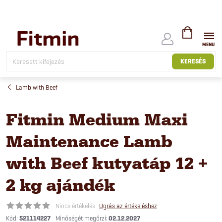
Ugrás
a
fő
tartalomhoz
KOSÁR
KERESÉS
Lamb with Beef
Fitmin Medium Maxi
Maintenance Lamb
with Beef kutyatáp 12 +
2 kg ajándék
Nincs értékelés
Ugrás az értékeléshez
Kód:
521114227
02.12.2027