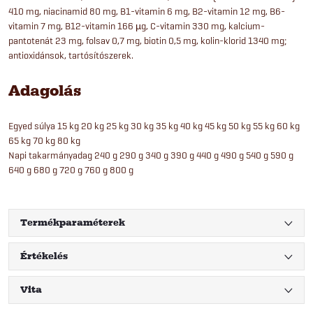
410 mg, niacinamid 80 mg, B1-vitamin 6 mg, B2-vitamin 12 mg, B6-
vitamin 7 mg, B12-vitamin 166 µg, C-vitamin 330 mg, kalcium-
pantotenát 23 mg, folsav 0,7 mg, biotin 0,5 mg, kolin-klorid 1340 mg;
antioxidánsok, tartósítószerek.
Adagolás
Egyed súlya 15 kg 20 kg 25 kg 30 kg 35 kg 40 kg 45 kg 50 kg 55 kg 60 kg
65 kg 70 kg 80 kg
Napi takarmányadag 240 g 290 g 340 g 390 g 440 g 490 g 540 g 590 g
640 g 680 g 720 g 760 g 800 g
Termékparaméterek
Értékelés
Vita