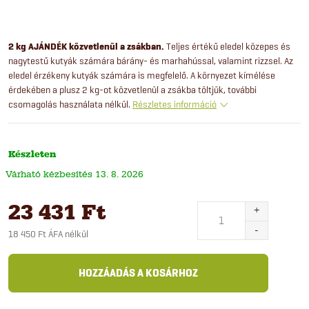
2 kg AJÁNDÉK közvetlenül a zsákban.
Teljes értékű eledel közepes és
nagytestű kutyák számára bárány- és marhahússal, valamint rizzsel. Az
eledel érzékeny kutyák számára is megfelelő. A környezet kímélése
érdekében a plusz 2 kg-ot közvetlenül a zsákba töltjük, további
csomagolás használata nélkül.
Részletes információ
Készleten
13. 8. 2026
23 431 Ft
18 450 Ft ÁFA nélkül
Egységár:
HOZZÁADÁS A KOSÁRHOZ