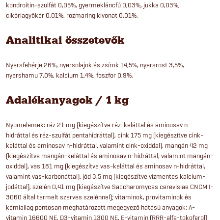
kondroitin-szulfát 0,05%, gyermekláncfű 0,03%, jukka 0,03%,
cikóriagyökér 0,01%, rozmaring kivonat 0,01%.
Analitikai összetevők
Nyersfehérje 26%, nyersolajok és zsírok 14,5%, nyersrost 3,5%,
nyershamu 7,0%, kalcium 1,4%, foszfor 0,9%.
Adalékanyagok / 1 kg
Nyomelemek: réz 21 mg (kiegészítve réz-keláttal és aminosav n-
hidráttal és réz-szulfát pentahidráttal), cink 175 mg (kiegészítve cink-
keláttal és aminosav n-hidráttal, valamint cink-oxiddal), mangán 42 mg
(kiegészítve mangán-keláttal és aminosav n-hidráttal, valamint mangán-
oxiddal), vas 181 mg (kiegészítve vas-keláttal és aminosav n-hidráttal,
valamint vas-karbonáttal), jód 3,5 mg (kiegészítve vízmentes kalcium-
jodáttal), szelén 0,41 mg (kiegészítve Saccharomyces cerevisiae CNCM I-
3060 által termelt szerves szelénnel); vitaminok, provitaminok és
kémiailag pontosan meghatározott megegyező hatású anyagok: A-
vitamin 16600 NE, D3-vitamin 1300 NE, E-vitamin (RRR-alfa-tokoferol)