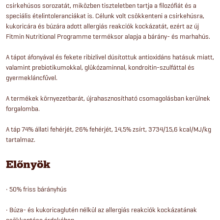
csirkehúsos sorozatát, miközben tiszteletben tartja a filozófiát és a
speciális ételintoleranciákat is. Célunk volt csökkenteni a csirkehúsra,
kukoricára és búzára adott allergiás reakciók kockázatát, ezért az új
Fitmin Nutritional Programme terméksor alapja a bárány- és marhahús.
A tápot áfonyával és fekete ribizlivel dúsítottuk antioxidáns hatásuk miatt,
valamint prebiotikumokkal, glükózaminnal, kondroitin-szulfáttal és
gyermekláncfűvel.
A termékek környezetbarát, újrahasznosítható csomagolásban kerülnek
forgalomba.
A táp 74% állati fehérjét, 26% fehérjét, 14,5% zsírt, 3734/15,6 kcal/MJ/kg
tartalmaz.
Előnyök
• 50% friss bárányhús
• Búza- és kukoricaglutén nélkül az allergiás reakciók kockázatának
csökkentése érdekében