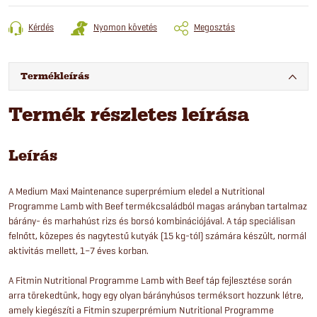
Kérdés
Nyomon követés
Megosztás
Termékleírás
Termék részletes leírása
Leírás
A Medium Maxi Maintenance superprémium eledel a Nutritional
Programme Lamb with Beef termékcsaládból magas arányban tartalmaz
bárány- és marhahúst rizs és borsó kombinációjával. A táp speciálisan
felnőtt, közepes és nagytestű kutyák (15 kg-tól) számára készült, normál
aktivitás mellett, 1–7 éves korban.
A Fitmin Nutritional Programme Lamb with Beef táp fejlesztése során
arra törekedtünk, hogy egy olyan bárányhúsos terméksort hozzunk létre,
amely kiegészíti a Fitmin szuperprémium Nutritional Programme