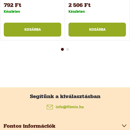
kutyáknak, 400 g
kiképzéshez, 400 g
792 Ft
2 506 Ft
Készleten
Készleten
KOSÁRBA
KOSÁRBA
L
á
info
@
fitmin.hu
b
Fontos információk