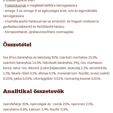
•
Prebiotikumok
a megfelelő bélflóra támogatására
• omega-3 és omega-6 az egészséges erek, szív és agyműködés
támogatására
• A kamilla pozitív hatással van az emésztő- és húgyúti rendszerre,
gyulladáscsökkentő és fertőtlenítő hatású
• Környezetbarát, újrahasznosítható csomagolás
Összetétel
hús (friss bárányhús és belsőség 50%, szárított marhahús 15,5%,
szárított bárányhús 13,5%, hidrolizált bárányhús 3%), rizs, marhazsír,
borsó, natúr rizs, élesztő, (cukor)répaszelet, lazacolaj 1,5%, almatörköly
1,5%, fekete ribizli 0,5%, áfonya 0,5%, mononátrium-foszfát, orvosi székfű
0,03%, jukka 0,03%, cikóriagyökér 0,01%, rozmaring kivonat 0,01%.
Analitikai összetevők
nyersfehérje 30%, nyersolajok és -zsírok 20%, nyersrost 2,5%,
nyershamu 6,8%, kalcium 1,4%, foszfor 0,9%.