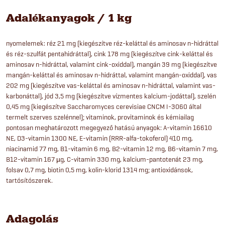
Adalékanyagok / 1 kg
nyomelemek: réz 21 mg (kiegészítve réz-keláttal és aminosav n-hidráttal
és réz-szulfát pentahidráttal), cink 178 mg (kiegészítve cink-keláttal és
aminosav n-hidráttal, valamint cink-oxiddal), mangán 39 mg (kiegészítve
mangán-keláttal és aminosav n-hidráttal, valamint mangán-oxiddal), vas
202 mg (kiegészítve vas-keláttal és aminosav n-hidráttal, valamint vas-
karbonáttal), jód 3,5 mg (kiegészítve vízmentes kalcium-jodáttal), szelén
0,45 mg (kiegészítve Saccharomyces cerevisiae CNCM I-3060 által
termelt szerves szelénnel); vitaminok, provitaminok és kémiailag
pontosan meghatározott megegyező hatású anyagok: A-vitamin 16610
NE, D3-vitamin 1300 NE, E-vitamin (RRR-alfa-tokoferol) 410 mg,
niacinamid 77 mg, B1-vitamin 6 mg, B2-vitamin 12 mg, B6-vitamin 7 mg,
B12-vitamin 167 µg, C-vitamin 330 mg, kalcium-pantotenát 23 mg,
folsav 0,7 mg, biotin 0,5 mg, kolin-klorid 1314 mg; antioxidánsok,
tartósítószerek.
Adagolás