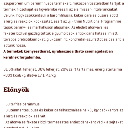
szuperprémium baromfihúsos termékeit, miközben tiszteletben tartják a
termék filozófiáját és figyelembe veszik az élelmiszer-intoleranciákat.
Célunk, hogy csökkentsük a baromfihúsra, kukoricára és búzára adott
allergiás reakciók kockázatát, ezért az új Fitmin Nutritional Programme
tápok bárány- és marhahúson alapulnak. Az eledelt áfonyával és
feketeribizlivel gazdagítottuk e gyümölcsök antioxidáns hatásai miatt,
továbbá prebiotikumokat, glükózamint, kondroitin-szulfáttot és csalánt is
adtunk hozzá.
A termékek környezetbarát, újrahasznosítható csomagolásban
kerülnek forgalomba.
81,5% állati fehérjét, 30% fehérjét, 20% zsírt tartalmaz, energiatartalma
4083 kcal/kg, illetve 17,1 MJ/kg.
Előnyök
• 50 % friss bárányhús
• Gluténmentes, búza és kukorica felhasználása nélkül, így csökkentve az
allergiás reakciók esélyét
• Az áfonya és fekete ribizli természetes antioxidánsként védik a sejteket
a szabad gyökök ellen