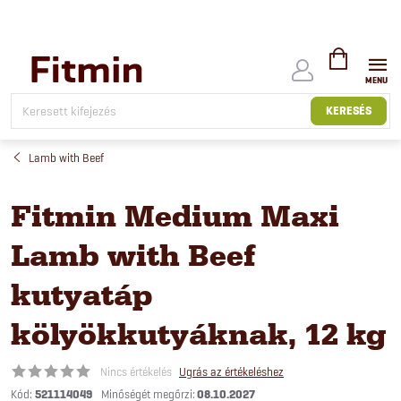
Ugrás
a
fő
tartalomhoz
KOSÁR
KERESÉS
Lamb with Beef
Fitmin Medium Maxi
Lamb with Beef
kutyatáp
kölyökkutyáknak, 12 kg
Nincs értékelés
Ugrás az értékeléshez
Kód:
521114049
08.10.2027