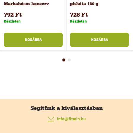
Marhahúsos konzerv
piskóta 180 g
kölyökkutyáknak, 400 g
792 Ft
728 Ft
Készleten
Készleten
KOSÁRBA
KOSÁRBA
L
á
info
@
fitmin.hu