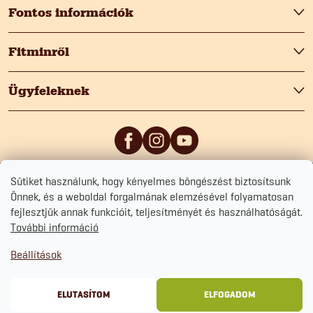
b
Fontos információk
l
Fitminről
é
Ügyfeleknek
c
Sütiket használunk, hogy kényelmes böngészést biztosítsunk
5
/5
0
/5
Önnek, és a weboldal forgalmának elemzésével folyamatosan
fejlesztjük annak funkcióit, teljesítményét és használhatóságát.
További információ
Beállítások
Copyright 2026
Fitmin.hu
. Minden jog fenntartva.
Süti beállítások szerkesztése
Adatvédelmi tájékoztató
Szerződési Feltételek
Sütikezelési tájékoztató
ELUTASÍTOM
ELFOGADOM
Shoptet Premium készítette
&
BlueGhost.cz