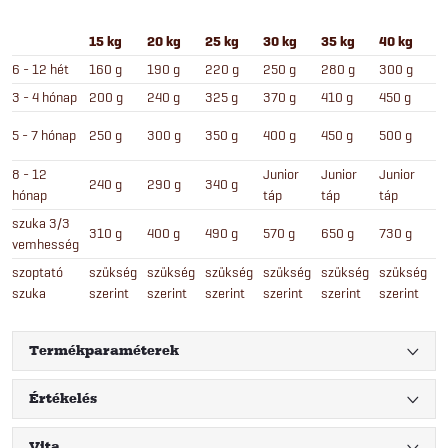
15 kg
20 kg
25 kg
30 kg
35 kg
40 kg
4
6 - 12 hét
160 g
190 g
220 g
250 g
280 g
300 g
3
3 - 4 hónap
200 g
240 g
325 g
370 g
410 g
450 g
4
5 - 7 hónap
250 g
300 g
350 g
400 g
450 g
500 g
5
8 - 12
Junior
Junior
Junior
J
240 g
290 g
340 g
hónap
táp
táp
táp
t
szuka 3/3
310 g
400 g
490 g
570 g
650 g
730 g
8
vemhesség
szoptató
szükség
szükség
szükség
szükség
szükség
szükség
s
szuka
szerint
szerint
szerint
szerint
szerint
szerint
s
Termékparaméterek
Értékelés
Vita