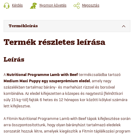
Kérdés
Nyomon követés
Megosztás
Termékleírás
Termék részletes leírása
Leírás
A
Nutritional Programme Lamb with Beef
termékcsaládba tartozó
Medium Maxi Puppy egy szuperprémium eledel
, amely nagy
százalékban tartalmaz bárány- és marhahúst rizzsel és borsóval
kombinálva. Az eledel kifejezetten a közepes és nagytestű (felnőttkori
súly 15 kg-tól) fajták 6 hetes és 12 hónapos kor közötti kölykei számára
lett kifejlesztve.
A Fitmin Nutritional Programme Lamb with Beef tápok kifejlesztése során
arra összpontosítottunk, hogy olyan bárányhúst tartalmazó eledelek
sorozatát hozzuk létre, amelyek kiegészítik a Fitmin táplálkozási program