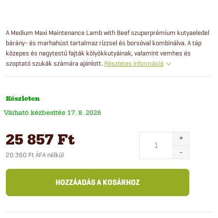
A Medium Maxi Maintenance Lamb with Beef szuperprémium kutyaeledel
bárány- és marhahúst tartalmaz rizzsel és borsóval kombinálva. A táp
közepes és nagytestű fajták kölyökkutyáinak, valamint vemhes és
szoptató szukák számára ajánlott.
Részletes információ
Készleten
17. 8. 2026
25 857 Ft
20 360 Ft ÁFA nélkül
Egységár:
HOZZÁADÁS A KOSÁRHOZ