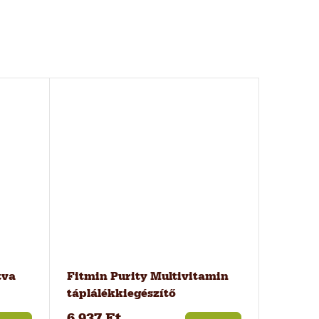
tva
Fitmin Purity Multivitamin
táplálékkiegészítő
és
kutyáknak, 200 g
6 937 Ft