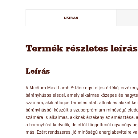
LEÍRÁS
Termék részletes leírá
Leírás
A Medium Maxi Lamb & Rice egy teljes értékű, érzéken
bárányhúsos eledel, amely alkalmas közepes és nagytest
számára, akik átlagos terhelés alatt állnak és akiket k
bárányhúsból készült a szuperprémium minőségű eledell
számára is alkalmas, akiknek érzékeny az emésztése, a
a bárányhúst kedvelik, de ettől függetlenül ugyanúgy ug
más. Ezért rendszeres, jó minőségű energiabevitelre v