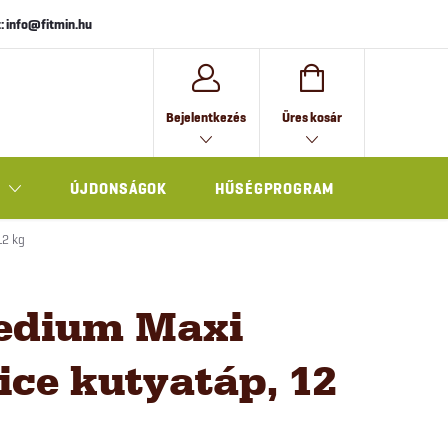
: info@fitmin.hu
KOSÁR
Bejelentkezés
Üres kosár
ÚJDONSÁGOK
HŰSÉGPROGRAM
AJÁNDÉK
12 kg
edium Maxi
ce kutyatáp, 12