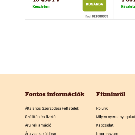
KOSÁRBA
Készleten
Készlet
Kód:
611000003
L
á
Fontos információk
Fitminről
b
Általános Szerződési Feltételek
Rolunk
Szállítás és fizetés
Milyen nyersanyagoka
l
Áru reklamáció
Kapcsolat
Áru visszaküldése
Impresszum