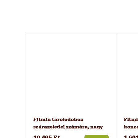
Fitmin tárolódoboz
Fitmi
szárazeledel számára, nagy
konze
10 495 Ft
1 60