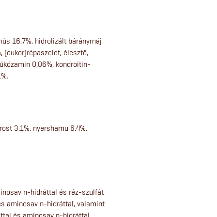
hús 16,7%, hidrolizált báránymáj
, (cukor)répaszelet, élesztő,
glükózamin 0,06%, kondroitin-
1%.
srost 3,1%, nyershamu 6,4%,
nosav n-hidráttal és réz-szulfát
 és aminosav n-hidráttal, valamint
tal és aminosav n-hidráttal,