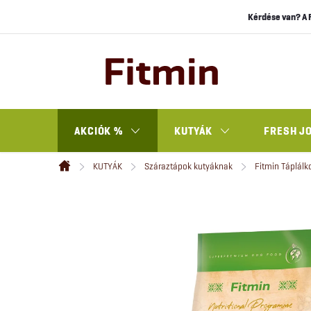
Ugrás
Kérdése van? A 
a
fő
tartalomhoz
AKCIÓK %
KUTYÁK
FRESH J
KUTYÁK
Száraztápok kutyáknak
Fitmin Táplálk
Kezdőlap