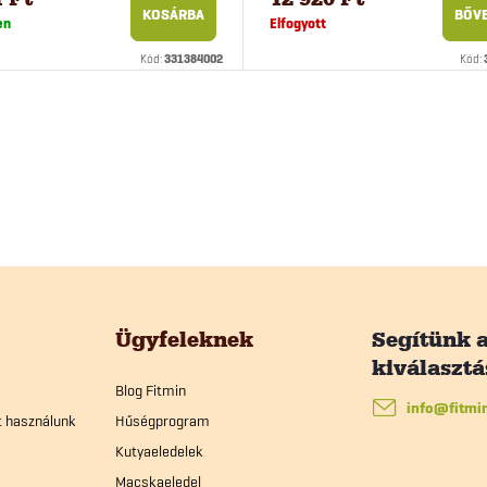
macskáknak 10 db
KOSÁRBA
BŐV
en
Elfogyott
Kód:
331384002
Kód:
Ügyfeleknek
Blog Fitmin
info
@
fitmi
t használunk
Hűségprogram
Kutyaeledelek
Macskaeledel