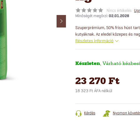
Nincs értékelés
Ugr
02.01.2028
Szuperprémium, 50% friss húst tart
kutyáknak. Az eledel közepes és nag
Részletes információ
Készleten
23 270 Ft
18 323 Ft ÁFA nélkül
Egységár:
Kérdés
Nyomon követé