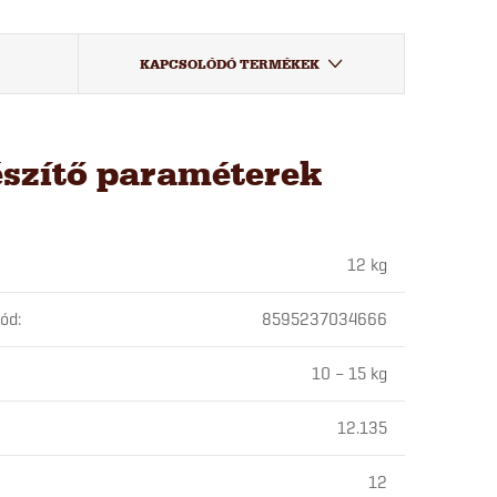
KAPCSOLÓDÓ TERMÉKEK
észítő paraméterek
12 kg
kód
:
8595237034666
10 – 15 kg
12.135
12