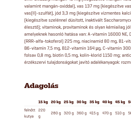
valamint mangán-oxiddal), vas 137 mg (kiegészítve vas-
vas(II)-szulfát), jód 3,3 mg (kiegészítve vízmentes kal
(kiegészítve szelénnel dúsított, inaktivált Saccharom
élesztő); vitaminok, provitaminok és olyan kémiailag j
amelyeknek hasonló hatása van: A-vitamin 16000 NE, 
(RRR-alfa-tokoferol) 225 mg, niacinamid 80 mg, B1-vi
B6-vitamin 7,5 mg, B12-vitamin 164 µg, C-vitamin 300
folsav 0,8 mg, biotin 0,5 mg, kolin-klorid 1150 mg; anti
érzékszervi tulajdonságokat javító adalékanyagok: roz
Adagolás
15 kg
20 kg
25 kg
30 kg
35 kg
40 kg
45 kg
5
felnőtt
220
280 g
320 g
360 g
415 g
470 g
510 g
5
kutya
g