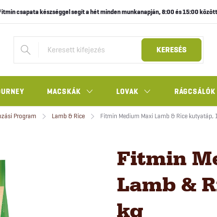
Fitmin csapata készséggel segít a hét minden munkanapján, 8:00 és 15:00 között
KERESÉS
OURNEY
MACSKÁK
LOVAK
RÁGCSÁLÓK
ozási Program
Lamb & Rice
Fitmin Medium Maxi Lamb & Rice kutyatáp, 
Fitmin M
Lamb & Ri
kg