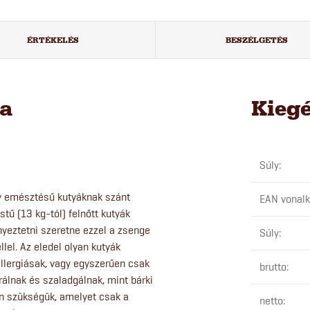
ÉRTÉKELÉS
BESZÉLGETÉS
sa
Kieg
Súly
:
y emésztésű kutyáknak szánt
EAN vonal
ű (13 kg-tól) felnőtt kutyák
ényeztetni szeretne ezzel a zsenge
Súly
:
el. Az eledel olyan kutyák
llergiásak, vagy egyszerűen csak
brutto
:
rálnak és szaladgálnak, mint bárki
an szükségük, amelyet csak a
netto
: