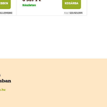
EBBEN
KOSÁRBA
Készleten
311294080
Kód:
531421044
n.hu