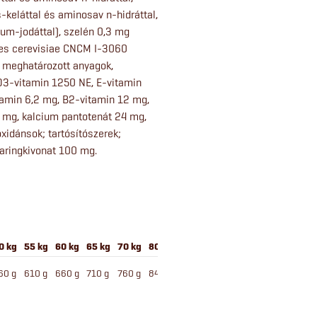
keláttal és aminosav n-hidráttal,
cium-jodáttal), szelén 0,3 mg
yces cerevisiae CNCM I-3060
ól meghatározott anyagok,
D3-vitamin 1250 NE, E-vitamin
tamin 6,2 mg, B2-vitamin 12 mg,
 mg, kalcium pantotenát 24 mg,
oxidánsok; tartósítószerek;
maringkivonat 100 mg.
0 kg
55 kg
60 kg
65 kg
70 kg
80 kg
60 g
610 g
660 g
710 g
760 g
840 g