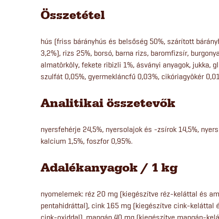
Összetétel
hús (friss bárányhús és belsőség 50%, szárított bárány
3,2%), rizs 25%, borsó, barna rizs, baromfizsír, burgonya
almatörköly, fekete ribizli 1%, ásványi anyagok, jukka, 
szulfát 0,05%, gyermekláncfű 0,03%, cikóriagyökér 0,0
Analitikai összetevők
nyersfehérje 24,5%, nyersolajok és -zsírok 14,5%, nyer
kalcium 1,5%, foszfor 0,95%.
Adalékanyagok / 1 kg
nyomelemek: réz 20 mg (kiegészítve réz-keláttal és ami
pentahidráttal), cink 165 mg (kiegészítve cink-keláttal
cink-oxiddal), mangán 40 mg (kiegészítve mangán-kelát