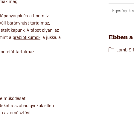
atnak meg.
Egységek s
 tápanyagok és a finom íz
üli bárányhúst tartalmaz,
telt kapunk. A tápot olyan, az
Ebben a
 mint a
prebiotikumok
, a jukka, a
Lamb & 
energiát tartalmaz.
ese működését
jteket a szabad gyökök ellen
ja az emésztést