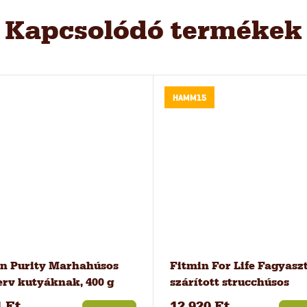
Kapcsolódó termékek
HAMM15
n Purity Marhahúsos
Fitmin For Life Fagyasz
rv kutyáknak, 400 g
szárított strucchúsos
jutalomfalat kutyáknak 
1 Ft
12 920 Ft