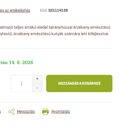
Kód:
521114139
ás az értékeléshez
almazó teljes értékű eledel bárányhússal érzékeny emésztésű
ytestű, érzékeny emésztésű kutyák számára lett kifejlesztve.
14. 8. 2026
HOZZÁADÁS A KOSÁRHOZ
s
Megosztás
Nyomtatás