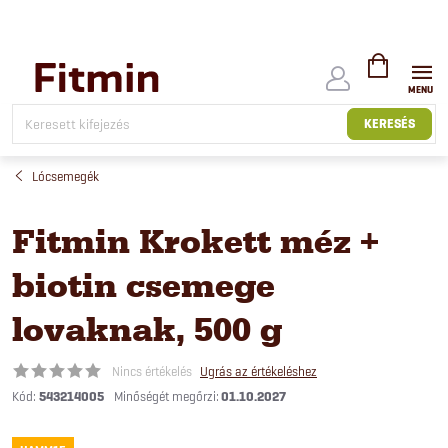
Ugrás
a
fő
tartalomhoz
KOSÁR
KERESÉS
Lócsemegék
Fitmin Krokett méz +
biotin csemege
lovaknak, 500 g
Nincs értékelés
Ugrás az értékeléshez
Kód:
543214005
01.10.2027