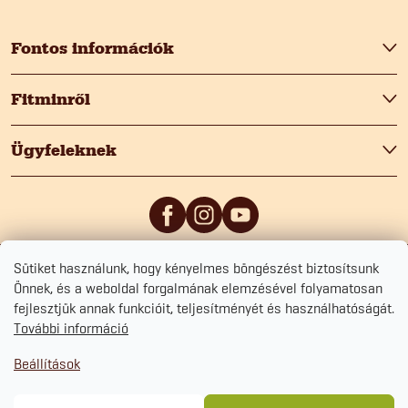
b
Fontos információk
l
Fitminről
é
Ügyfeleknek
c
Sütiket használunk, hogy kényelmes böngészést biztosítsunk
5
/5
0
/5
Önnek, és a weboldal forgalmának elemzésével folyamatosan
fejlesztjük annak funkcióit, teljesítményét és használhatóságát.
További információ
Beállítások
Copyright 2026
Fitmin.hu
. Minden jog fenntartva.
Süti beállítások szerkesztése
Adatvédelmi tájékoztató
Szerződési Feltételek
Sütikezelési tájékoztató