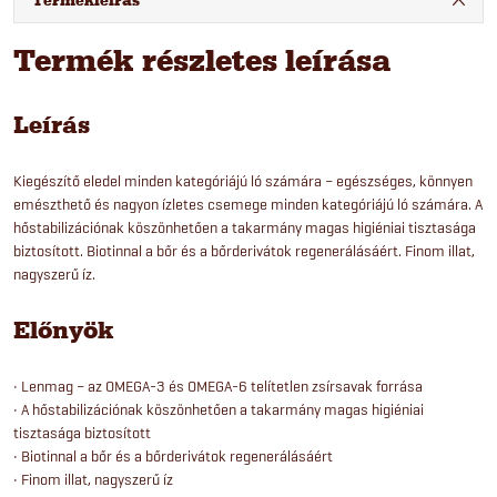
Termékleírás
Termék részletes leírása
Leírás
Kiegészítő eledel minden kategóriájú ló számára – egészséges, könnyen
emészthető és nagyon ízletes csemege minden kategóriájú ló számára. A
hőstabilizációnak köszönhetően a takarmány magas higiéniai tisztasága
biztosított. Biotinnal a bőr és a bőrderivátok regenerálásáért. Finom illat,
nagyszerű íz.
Előnyök
• Lenmag – az OMEGA-3 és OMEGA-6 telítetlen zsírsavak forrása
• A hőstabilizációnak köszönhetően a takarmány magas higiéniai
tisztasága biztosított
• Biotinnal a bőr és a bőrderivátok regenerálásáért
• Finom illat, nagyszerű íz