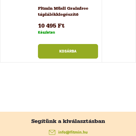
Fitmin Müsli Grainfree
táplálékkiegészítő
lovaknak, 20 kg
10 495 Ft
Készleten
KOSÁRBA
L
á
info
@
fitmin.hu