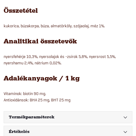
Összetétel
kukorica, búzakorpa, búza, almatörköly, szójaolaj, méz 1%.
Analitikai összetevők
nyersfehérje 10,3%, nyersolajok és -zsírok 5,8%, nyersrost 5,5%,
nyershamu 2,4%, nátrium 0,02%.
Adalékanyagok / 1 kg
Vitaminok: biotin 90 mg.
Antioxidánsok: BHA 25 mg, BHT 25 mg
Termékparaméterek
Értékelés