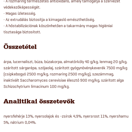
• A rozmaring természetes antioxidáns, amely támogatja a szervezet
védekezőképességét.
• Magas ízletesség.
• Az extrudálás biztosítja a kimagasló emészthetőség.
• A hőstabilizációnak köszönhetően a takarmány magas higiéniai
tisztasága biztosított.
Összetétel
árpa, lucernaliszt, búza, búzakorpa, almatörköly 40 g/kg, lenmag 20 g/kg,
szárított sárgarépa, szójaolaj, szárított gyógynövénykeverék 7500 mg/kg
(csipkebogyó 2500 mg/kg, rozmaring 2500 mg/kg), szezámmag,
inaktivált Saccharomyces cerevisiae élesztő 900 mg/kg, szárított alga
Schizochytrium limacinum 100 mg/kg.
Analitikai összetevők
nyersfehérje 13%, nyersolajok és -zsírok 4,9%, nyersrost 11%, nyershamu
5%, nátrium 0,04%.