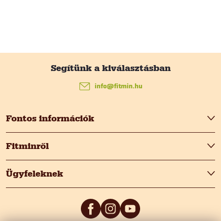
L
á
info
@
fitmin.hu
b
Fontos információk
l
Fitminről
é
Ügyfeleknek
c