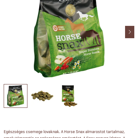
Egészséges csemege lovaknak. A Horse Snax almarostot tartalmaz,
amely támogatja az egészséges emésztést. A Snax nagyon ízletes. A