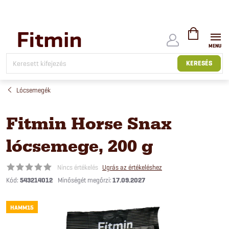
Ugrás
a
fő
tartalomhoz
KOSÁR
KERESÉS
Lócsemegék
Fitmin Horse Snax
lócsemege, 200 g
Nincs értékelés
Ugrás az értékeléshez
Kód:
543214012
17.09.2027
HAMM15