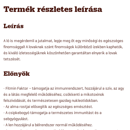
Termék részletes leírása
Leírás
A ló is megérdemli a jutalmat, lepje meg őt egy minőségi és egészséges
finomsággal! A lovaknak szánt finomságok különböző ízekben kaphatók,
és kiváló ízletességüknek köszönhetően garantáltan elnyerik a lovak
tetszését.
Előnyök
• Fitmin Faktor – támogatja az immunrendszert, hozzájárul a szív, az agy
és a látás megfelelő működéséhez, csökkenti a mikotoxinok
felszívódását, és természetesen gazdag nukleotidokban.
• Az alma rostjai elősegítik az egészséges emésztést.
• A csipkebogyó támogatja a természetes immunitást és a
sebgyógyulást.
• A len hozzájárul a bélrendszer normál működéséhez.