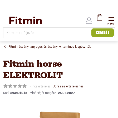
Ugrás
a
fő
tartalomhoz
KOSÁR
KERESÉS
Fitmin ásványi anyagos és ásványi-vitaminos kiegészítők
Fitmin horse
ELEKTROLIT
Nincs értékelés
Ugrás az értékeléshez
Kód:
543421018
25.06.2027