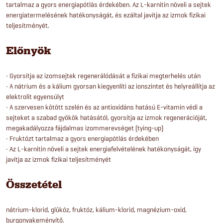
tartalmaz a gyors energiapótlás érdekében. Az L-karnitin növeli a sejtek
energiatermelésének hatékonyságát, és ezáltal javítja az izmok fizikai
teljesítményét.
Előnyök
• Gyorsítja az izomsejtek regenerálódását a fizikai megterhelés után
• A nátrium és a kálium gyorsan kiegyenlíti az ionszintet és helyreállítja az
elektrolit egyensúlyt
• A szervesen kötött szelén és az antioxidáns hatású E-vitamin védi a
sejteket a szabad gyökök hatásától, gyorsítja az izmok regenerációját,
megakadályozza fájdalmas izommerevséget (tying-up)
• Fruktózt tartalmaz a gyors energiapótlás érdekében
• Az L-karnitin növeli a sejtek energiafelvételének hatékonyságát, így
javítja az izmok fizikai teljesítményét
Összetétel
nátrium-klorid, glükóz, fruktóz, kálium-klorid, magnézium-oxid,
burgonyakeményítő.