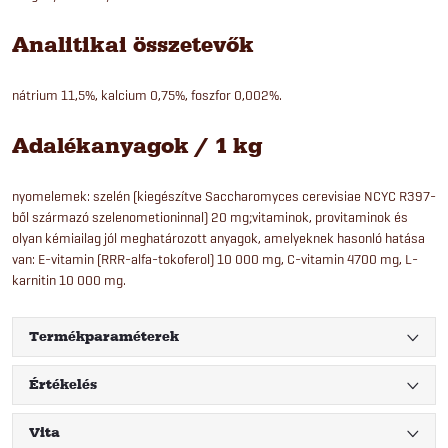
Analitikai összetevők
nátrium 11,5%, kalcium 0,75%, foszfor 0,002%.
Adalékanyagok / 1 kg
nyomelemek: szelén (kiegészítve Saccharomyces cerevisiae NCYC R397-
ből származó szelenometioninnal) 20 mg;vitaminok, provitaminok és
olyan kémiailag jól meghatározott anyagok, amelyeknek hasonló hatása
van: E-vitamin (RRR-alfa-tokoferol) 10 000 mg, C-vitamin 4700 mg, L-
karnitin 10 000 mg.
Termékparaméterek
Értékelés
Vita