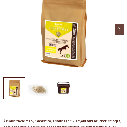
Ásványi takarmánykiegészítő, amely segít kiegyenlíteni az ionok szintjét,
semlegesíteni a savas anyagcseretermékeket, és felgyorsítja a lovak