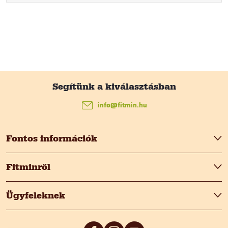
L
á
info
@
fitmin.hu
b
Fontos információk
l
Fitminről
é
Ügyfeleknek
c