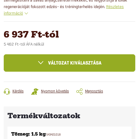
regenerációját fokozott edzés- és tréningterhelés idején.
Részletes
információ
6 937 Ft
-tól
5 462 Ft
-tól ÁFA nélkül
Egységár:
VÁLTOZAT KIVÁLASZTÁSA
Kérdés
Nyomon követés
Megosztás
Tömeg: 1.5 kg
543421018