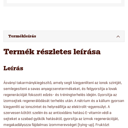
Termékleírás
Termék részletes leírása
Leírás
Ásványi takarmánykiegészítő, amely segít kiegyenlíteni az ionok szintjét,
semlegesíteni a savas anyagcseretermékeket, és felgyorsítja a lovak
regenerációját fokozott edzés- és tréningterhelés idején. Gyorsítja az
izomsejtek regenerálódását terhelés után. A nátrium és a kálium gyorsan
kiegyenlíti az ionszintet és helyreállítja az elektrolit-egyensúlyt. A
szervesen kötött szelén és az antioxidáns hatású E-vitamin védi a
sejteket a szabad gyökök hatásától, gyorsítja az izmok regenerációját,
megakadályozza fájdalmas izommerevséget (tying-up). Fruktózt