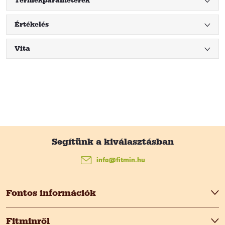
Termékparaméterek
Értékelés
Vita
L
á
info
@
fitmin.hu
b
Fontos információk
l
Fitminről