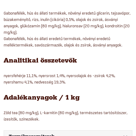
Gabonafélék, hús és állati termékek, növényi eredetű glicerin, tejsavópor,
búzakeményítő, rizs, inulin (cikória) 0,5%, olajok és zsírok, ásványi
anyagok, glükózamin (80 mg/kg), hialuronsav (20 mg/kg), kondroitin (20
mg/kg).
Gabonafélék, hús és állati eredetű termékek, növényi eredetű
melléktermékek, savószármazék, olajok és zsírok, ásványi anyagok.
Analitikai összetevők
nyersfehérje 11,1%, nyersrost 1,4%, nyersolajok és -zsírok 4,2%,
nyershamu 4,1%, nedvesség 19,3%.
Adalékanyagok / 1 kg
Zöld tea (80 mg/kg), L-karnitin (80 mg/kg), természetes tartósítószer,
ízesítők, színezékek.