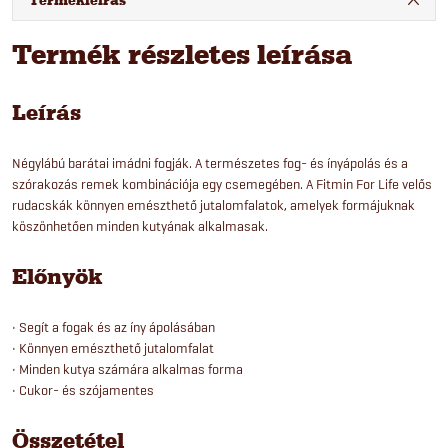
Termékleírás
Termék részletes leírása
Leírás
Négylábú barátai imádni fogják. A természetes fog- és ínyápolás és a
szórakozás remek kombinációja egy csemegében. A Fitmin For Life velős
rudacskák könnyen emészthető jutalomfalatok, amelyek formájuknak
köszönhetően minden kutyának alkalmasak.
Előnyök
• Segít a fogak és az íny ápolásában
• Könnyen emészthető jutalomfalat
• Minden kutya számára alkalmas forma
• Cukor- és szójamentes
Összetétel