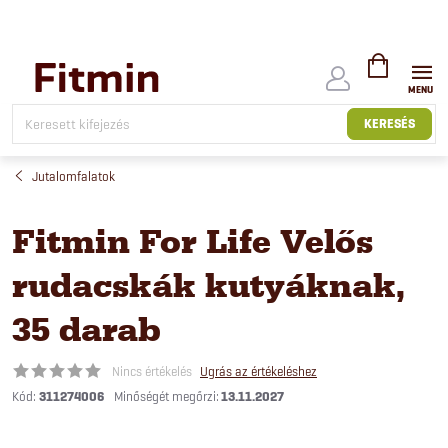
Ugrás
a
fő
tartalomhoz
KOSÁR
KERESÉS
Jutalomfalatok
Fitmin For Life Velős
rudacskák kutyáknak,
35 darab
Nincs értékelés
Ugrás az értékeléshez
Kód:
311274006
13.11.2027