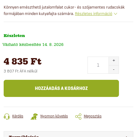
Könnyen emészthető jutalomfalat cukor- és szójamentes rudacskák
formájában minden kutyafajta számára.
Részletes információ
Készleten
14. 8. 2026
4 835 Ft
3 807 Ft ÁFA nélkül
Egységár:
HOZZÁADÁS A KOSÁRHOZ
Kérdés
Nyomon követés
Megosztás