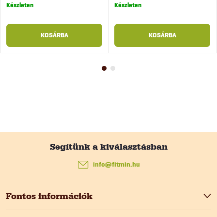
Készleten
Készleten
KOSÁRBA
KOSÁRBA
L
á
info
@
fitmin.hu
b
Fontos információk
l