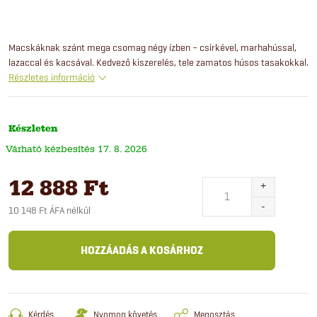
Macskáknak szánt mega csomag négy ízben – csirkével, marhahússal,
lazaccal és kacsával. Kedvező kiszerelés, tele zamatos húsos tasakokkal.
Részletes információ
Készleten
17. 8. 2026
12 888 Ft
10 148 Ft ÁFA nélkül
Egységár:
HOZZÁADÁS A KOSÁRHOZ
Kérdés
Nyomon követés
Megosztás