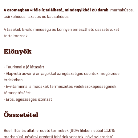
A csomagban 4 féle íz található, mindegyikből 20 darab
: marhahúsos,
csirkehúsos, lazacos és kacsahúsos.
A tasakok kiváló minőségű és könnyen emészthető összetevőket
tartalmaznak.
Előnyök
• Taurinnal a jó látásért
• Alapvető ásványi anyagokkal az egészséges csontok megőrzése
érdekében
• E-vitaminnal a macskák természetes védekezőképességének
támogatásáért
• Erős, egészséges izomzat
Összetétel
Beef: Hús és állati eredetű termékek (80% filében, ebből 11,6%
marhahús), növényi eredetű fehérjekivonatok, növényi eredetű