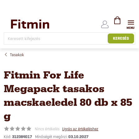
Ugrás
a
fő
tartalomhoz
KOSÁR
KERESÉS
Tasakok
Fitmin For Life
Megapack tasakos
macskaeledel 80 db x 85
g
Nincs értékelés
Ugrás az értékeléshez
Kód:
312384017
03.10.2027