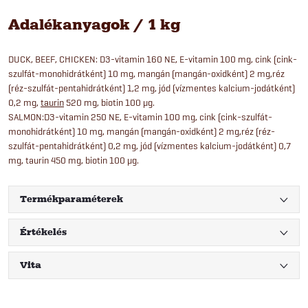
Adalékanyagok / 1 kg
DUCK, BEEF, CHICKEN: D3-vitamin 160 NE, E-vitamin 100 mg, cink (cink-
szulfát-monohidrátként) 10 mg, mangán (mangán-oxidként) 2 mg,réz
(réz-szulfát-pentahidrátként) 1,2 mg, jód (vízmentes kalcium-jodátként)
0,2 mg,
taurin
520 mg, biotin 100 μg.
SALMON:D3-vitamin 250 NE, E-vitamin 100 mg, cink (cink-szulfát-
monohidrátként) 10 mg, mangán (mangán-oxidként) 2 mg,réz (réz-
szulfát-pentahidrátként) 0,2 mg, jód (vízmentes kalcium-jodátként) 0,7
mg, taurin 450 mg, biotin 100 μg.
Termékparaméterek
Értékelés
Vita