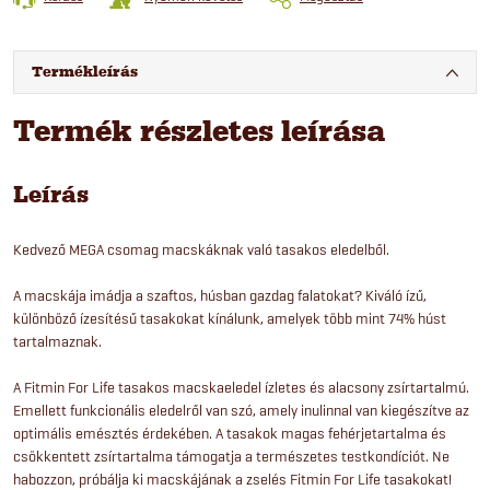
Termékleírás
Termék részletes leírása
Leírás
Kedvező MEGA csomag macskáknak való tasakos eledelből.
A macskája imádja a szaftos, húsban gazdag falatokat? Kiváló ízű,
különböző ízesítésű tasakokat kínálunk, amelyek több mint 74% húst
tartalmaznak.
A Fitmin For Life tasakos macskaeledel ízletes és alacsony zsírtartalmú.
Emellett funkcionális eledelről van szó, amely inulinnal van kiegészítve az
optimális emésztés érdekében. A tasakok magas fehérjetartalma és
csökkentett zsírtartalma támogatja a természetes testkondíciót. Ne
habozzon, próbálja ki macskájának a zselés Fitmin For Life tasakokat!