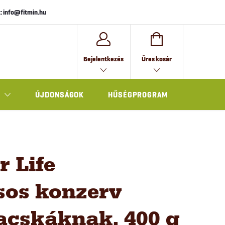
: info@fitmin.hu
KOSÁR
Bejelentkezés
Üres kosár
ÚJDONSÁGOK
HŰSÉGPROGRAM
AJÁNDÉK
r Life
os konzerv
acskáknak, 400 g