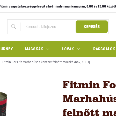
Fitmin csapata készséggel segít a hét minden munkanapján, 8:00 és 15:00 között
KERESÉS
OURNEY
MACSKÁK
LOVAK
RÁGCSÁLÓK
Fitmin For Life Marhahúsos konzerv felnőtt macskáknak, 400 g
Fitmin Fo
Marhahús
felnőtt m