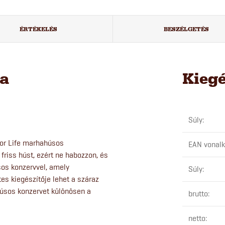
ÉRTÉKELÉS
BESZÉLGETÉS
sa
Kieg
Súly
:
For Life marhahúsos
EAN vonal
riss húst, ezért ne habozzon, és
sos konzervvel, amely
Súly
:
es kiegészítője lehet a száraz
húsos konzervet különösen a
brutto
:
netto
: