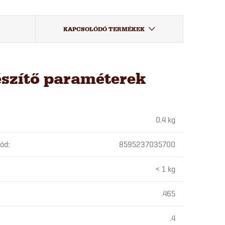
KAPCSOLÓDÓ TERMÉKEK
észítő paraméterek
0.4 kg
kód
:
8595237035700
< 1 kg
.465
.4