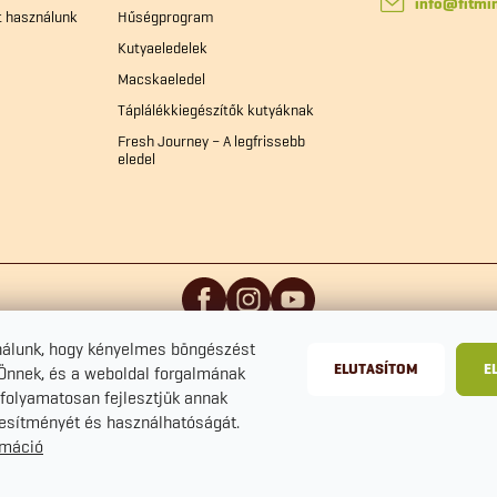
info
@
fitmi
t használunk
Hűségprogram
Kutyaeledelek
Macskaeledel
Táplálékkiegészítők kutyáknak
Fresh Journey – A legfrissebb
eledel
nálunk, hogy kényelmes böngészést
ELUTASÍTOM
E
 Önnek, és a weboldal forgalmának
folyamatosan fejlesztjük annak
ljesítményét és használhatóságát.
rmáció
zerkesztése
Adatvédelmi tájékoztató
Szerződési Feltételek
Sütike