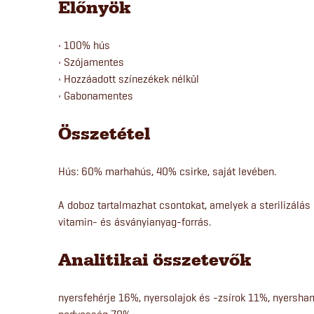
Előnyök
• 100% hús
• Szójamentes
• Hozzáadott színezékek nélkül
• Gabonamentes
Összetétel
Hús: 60% marhahús, 40% csirke, saját levében.
A doboz tartalmazhat csontokat, amelyek a sterilizálá
vitamin- és ásványianyag-forrás.
Analitikai összetevők
nyersfehérje 16%, nyersolajok és -zsírok 11%, nyersha