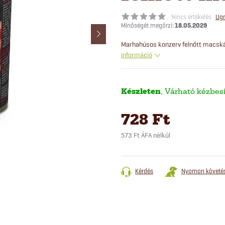
Nincs értékelés
Ugr
18.05.2029
Marhahúsos konzerv felnőtt macskák
információ
Készleten
728 Ft
573 Ft ÁFA nélkül
Egységár:
Kérdés
Nyomon követé