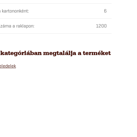
 kartononként
:
6
záma a raklapon
:
1200
 kategóriában megtalálja a terméket
eledelek