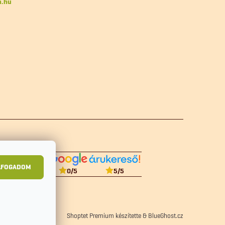
n.hu
LFOGADOM
5
/5
0
/5
Shoptet Premium készítette
&
BlueGhost.cz
zelési tájékoztató