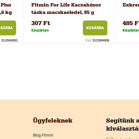
 Plus
Fitmin For Life Kacsahúsos
Exkre
,6 kg
táska macskaeledel, 85 g
307 Ft
485 F
SÁRBA
KOSÁRBA
Készleten
Készlete
:
312584001
Kód:
312384008
Ügyfeleknek
Blog Fitmin