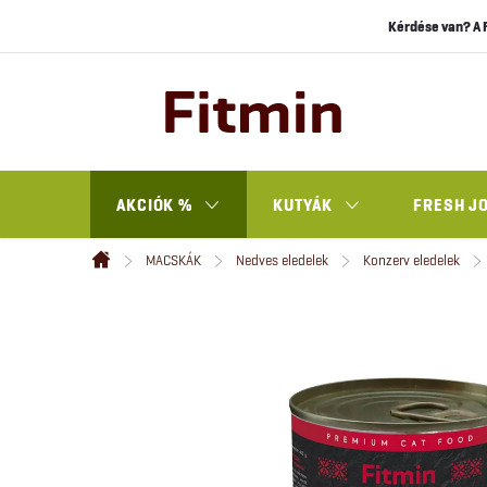
Ugrás
Kérdése van? A 
a
fő
tartalomhoz
AKCIÓK %
KUTYÁK
FRESH J
MACSKÁK
Nedves eledelek
Konzerv eledelek
Kezdőlap