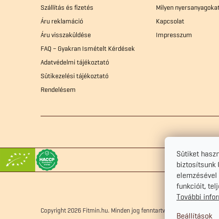
Szállítás és fizetés
Milyen nyersanyagoka
l
Áru reklamáció
Kapcsolat
Áru visszaküldése
Impresszum
é
FAQ – Gyakran Ismételt Kérdések
Adatvédelmi tájékoztató
c
Sütikezelési tájékoztató
Rendelésem
Sütiket hasz
biztosítsunk
elemzésével 
funkcióit, te
További info
Copyright 2026
Fitmin.hu
. Minden jog fenntartva.
Süti beállítások s
Beállítások