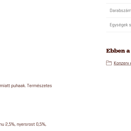
Darabszám
Egységek s
Ebben a
Konzerv 
s miatt puhaak. Természetes
mu 2,5%, nyersrost 0,5%,