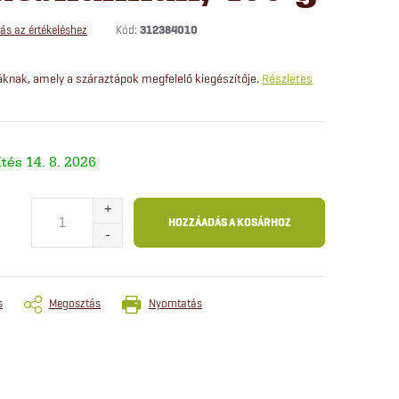
Kód:
312384010
ás az értékeléshez
nak, amely a száraztápok megfelelő kiegészítője.
Részletes
14. 8. 2026
HOZZÁADÁS A KOSÁRHOZ
s
Megosztás
Nyomtatás