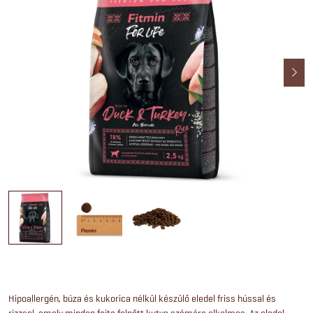
Hipoallergén, búza és kukorica nélkül készülő eledel friss hússal és
rizzsel, amely minden fajta felnőtt kutya számára alkalmas. Az eledel