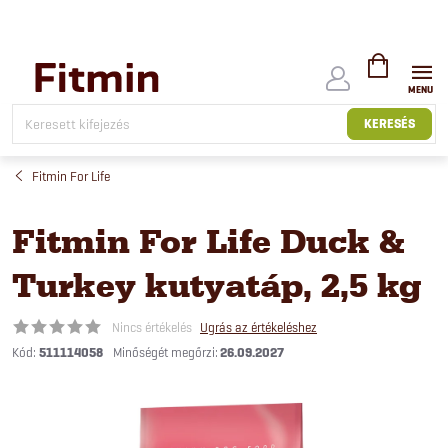
Ugrás
a
fő
tartalomhoz
KOSÁR
KERESÉS
Fitmin For Life
Fitmin For Life Duck &
Turkey kutyatáp, 2,5 kg
Nincs értékelés
Ugrás az értékeléshez
Kód:
511114058
26.09.2027