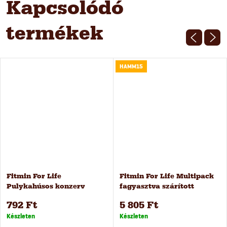
Kapcsolódó
termékek
HAMM15
Fitmin For Life
Fitmin For Life Multipack
Pulykahúsos konzerv
fagyasztva szárított
kutyáknak, 400 g
csemegék 6 db
792 Ft
5 805 Ft
Készleten
Készleten