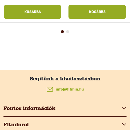
KOSÁRBA
KOSÁRBA
L
á
info
@
fitmin.hu
b
Fontos információk
l
Fitminről