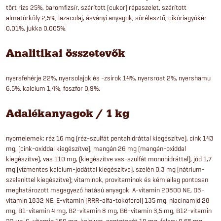
tört rizs 25%, baromfizsír, szárított (cukor) répaszelet, szárított
almatörköly 2,5%, lazacolaj, ásványi anyagok, sörélesztő, cikóriagyökér
0,01%, jukka 0,005%.
Analitikai összetevők
nyersfehérje 22%, nyersolajok és -zsírok 14%, nyersrost 2%, nyershamu
6,5%, kalcium 1,4%, foszfor 0,9%.
Adalékanyagok / 1 kg
nyomelemek: réz 16 mg (réz-szulfát pentahidráttal kiegészítve), cink 143
mg, (cink-oxiddal kiegészítve), mangán 26 mg (mangán-oxiddal
kiegészítve), vas 110 mg, (kiegészítve vas-szulfát monohidráttal), jód 1,7
mg (vízmentes kalcium-jodáttal kiegészítve), szelén 0,3 mg (nátrium-
szelenittel kiegészítve); vitaminok, provitaminok és kémiailag pontosan
meghatározott megegyező hatású anyagok: A-vitamin 20800 NE, D3-
vitamin 1832 NE, E-vitamin (RRR-alfa-tokoferol) 135 mg, niacinamid 28
mg, B1-vitamin 4 mg, B2-vitamin 8 mg, B6-vitamin 3,5 mg, B12-vitamin
22 µg, C-vitamin 160 mg, kalcium-pantotenát 10 mg, folsav 0,65 mg,