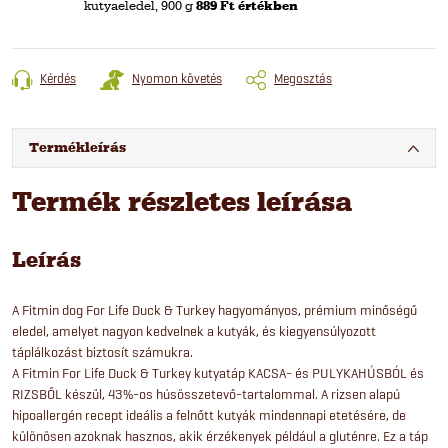
kutyaeledel, 900 g
889 Ft értékben
Kérdés
Nyomon követés
Megosztás
Termékleírás
Termék részletes leírása
Leírás
A Fitmin dog For Life Duck & Turkey hagyományos, prémium minőségű
eledel, amelyet nagyon kedvelnek a kutyák, és kiegyensúlyozott
táplálkozást biztosít számukra.
A Fitmin For Life Duck & Turkey kutyatáp KACSA- és PULYKAHÚSBÓL és
RIZSBŐL készül, 43%-os húsösszetevő-tartalommal. A rizsen alapú
hipoallergén recept ideális a felnőtt kutyák mindennapi etetésére, de
különösen azoknak hasznos, akik érzékenyek például a gluténre. Ez a táp