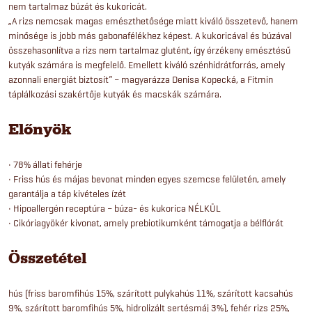
nem tartalmaz búzát és kukoricát.
„A rizs nemcsak magas emészthetősége miatt kiváló összetevő, hanem
minősége is jobb más gabonafélékhez képest. A kukoricával és búzával
összehasonlítva a rizs nem tartalmaz glutént, így érzékeny emésztésű
kutyák számára is megfelelő. Emellett kiváló szénhidrátforrás, amely
azonnali energiát biztosít” – magyarázza Denisa Kopecká, a Fitmin
táplálkozási szakértője kutyák és macskák számára.
Előnyök
• 78% állati fehérje
• Friss hús és májas bevonat minden egyes szemcse felületén, amely
garantálja a táp kivételes ízét
• Hipoallergén receptúra – búza- és kukorica NÉLKÜL
• Cikóriagyökér kivonat, amely prebiotikumként támogatja a bélflórát
Összetétel
hús (friss baromfihús 15%, szárított pulykahús 11%, szárított kacsahús
9%, szárított baromfihús 5%, hidrolizált sertésmáj 3%), fehér rizs 25%,