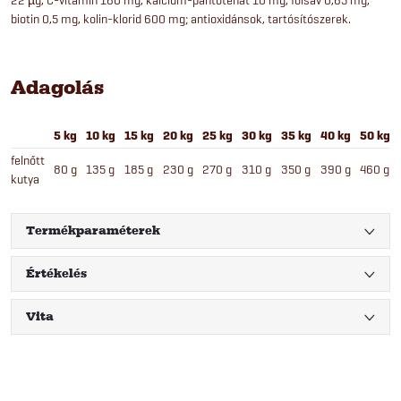
biotin 0,5 mg, kolin-klorid 600 mg; antioxidánsok, tartósítószerek.
Adagolás
5 kg
10 kg
15 kg
20 kg
25 kg
30 kg
35 kg
40 kg
50 kg
felnőtt
80 g
135 g
185 g
230 g
270 g
310 g
350 g
390 g
460 g
kutya
Termékparaméterek
Értékelés
Vita