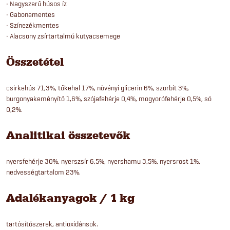
• Nagyszerű húsos íz
• Gabonamentes
• Színezékmentes
• Alacsony zsírtartalmú kutyacsemege
Összetétel
csirkehús 71,3%, tőkehal 17%, növényi glicerin 6%, szorbit 3%,
burgonyakeményítő 1,6%, szójafehérje 0,4%, mogyorófehérje 0,5%, só
0,2%.
Analitikai összetevők
nyersfehérje 30%, nyerszsír 6,5%, nyershamu 3,5%, nyersrost 1%,
nedvességtartalom 23%.
Adalékanyagok / 1 kg
tartósítószerek, antioxidánsok.