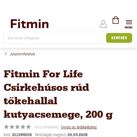
Ugrás
a
fő
tartalomhoz
KOSÁR
KERESÉS
Jutalomfalatok
Fitmin For Life
Csirkehúsos rúd
tőkehallal
kutyacsemege, 200 g
Nincs értékelés
Ugrás az értékeléshez
Kód:
311294006
20.04.2028