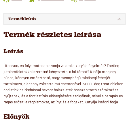
Termékleírás
Termék részletes leírása
Leírás
Úton van, és folyamatosan elvonja valami a kutyája figyelmét? Esetleg
jutalomfalatokkal szeretné kényeztetni a hű társát? Kínálja meg egy
húsos, könnyen emészthető, nagy mennyiségű minőségi fehérjét
tartalmazó, alacsony zsírtartalmú csemegével. Az FFL dog treat chicken
cod stick csirkehússal bevont halszeletek hosszan tartó szórakozást
nyújtanak, és a fogtisztítás elősegítésére szolgálnak, mivel a harapás és
rágás erősíti a rágóizmokat, az ínyt és a fogakat. Kutyája imádni fogja
Előnyök