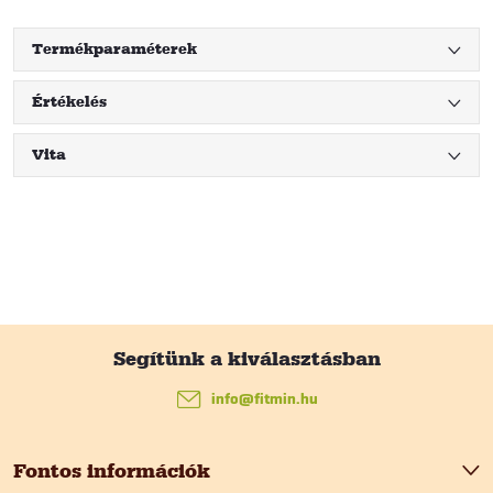
Termékparaméterek
Értékelés
Vita
L
á
info
@
fitmin.hu
b
Fontos információk