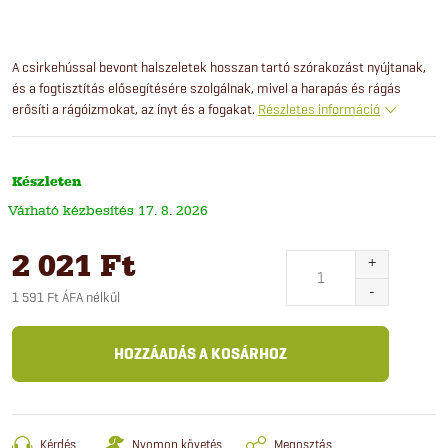
A csirkehússal bevont halszeletek hosszan tartó szórakozást nyújtanak,
és a fogtisztítás elősegítésére szolgálnak, mivel a harapás és rágás
erősíti a rágóizmokat, az ínyt és a fogakat.
Részletes információ
Készleten
17. 8. 2026
2 021 Ft
1 591 Ft ÁFA nélkül
Egységár:
HOZZÁADÁS A KOSÁRHOZ
Kérdés
Nyomon követés
Megosztás