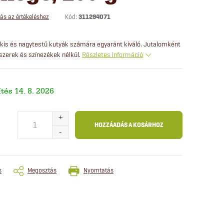
Kód:
311294071
ás az értékeléshez
kis és nagytestű kutyák számára egyaránt kiváló. Jutalomként
szerek és színezékek nélkül.
Részletes információ
14. 8. 2026
HOZZÁADÁS A KOSÁRHOZ
s
Megosztás
Nyomtatás