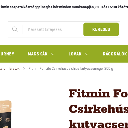
Fitmin csapata készséggel segít a hét minden munkanapján, 8:00 és 15:00 között
KERESÉS
OURNEY
MACSKÁK
LOVAK
RÁGCSÁLÓK
talomfalatok
Fitmin For Life Csirkehúsos chips kutyacsemege, 200 g
Fitmin Fo
Csirkehús
kutyacse