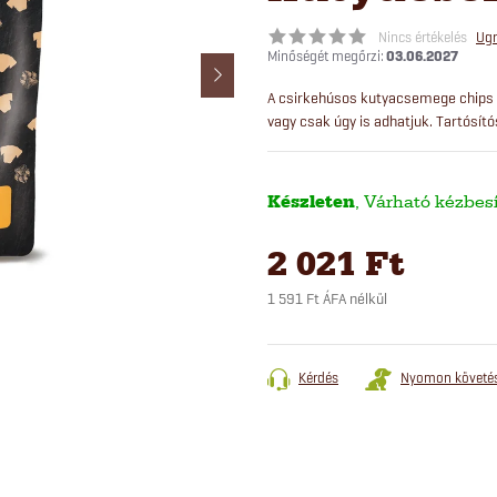
Nincs értékelés
Ugr
03.06.2027
A csirkehúsos kutyacsemege chips 
vagy csak úgy is adhatjuk. Tartósító
Készleten
2 021 Ft
1 591 Ft ÁFA nélkül
Egységár:
Kérdés
Nyomon követé