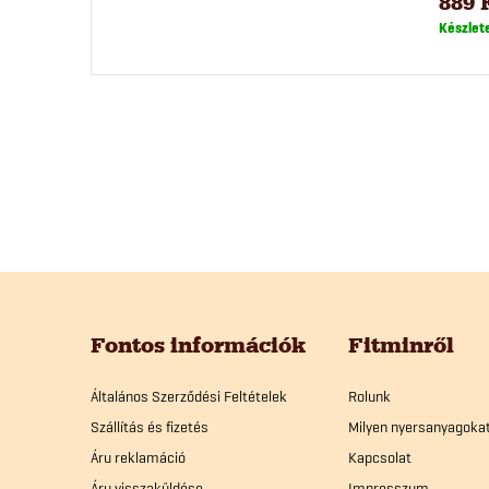
889 
Készlet
L
á
Fontos információk
Fitminről
b
Általános Szerződési Feltételek
Rolunk
Szállítás és fizetés
Milyen nyersanyagoka
l
Áru reklamáció
Kapcsolat
Áru visszaküldése
Impresszum