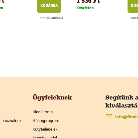
Ft
1 536 Ft
KOSÁRBA
KO
en
Készleten
Kód:
321384003
Kód:
Ügyfeleknek
Blog Fitmin
info
@
fitmi
t használunk
Hűségprogram
Kutyaeledelek
Macskaeledel