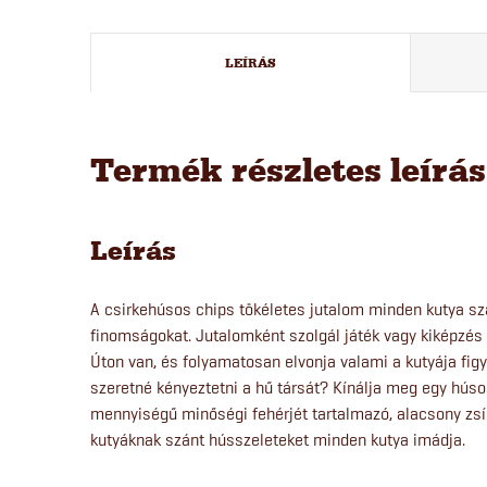
LEÍRÁS
Termék részletes leírá
Leírás
A csirkehúsos chips tökéletes jutalom minden kutya szá
finomságokat. Jutalomként szolgál játék vagy kiképzés
Úton van, és folyamatosan elvonja valami a kutyája fig
szeretné kényeztetni a hű társát? Kínálja meg egy hús
mennyiségű minőségi fehérjét tartalmazó, alacsony zs
kutyáknak szánt hússzeleteket minden kutya imádja.