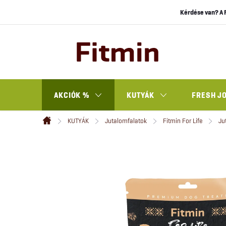
Ugrás
Kérdése van? A 
a
fő
tartalomhoz
AKCIÓK %
KUTYÁK
FRESH J
KUTYÁK
Jutalomfalatok
Fitmin For Life
Ju
Kezdőlap