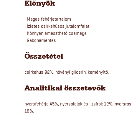
Előnyök
• Magas fehérjetartalom
• Ízletes csirkehúsos jutalomfalat
• Könnyen emészthető csemege
• Gabonamentes
Összetétel
csirkehús 92%, növényi glicerin, keményítő.
Analitikai összetevők
nyersfehérje 45%, nyersolajok és -zsírok 12%, nyersr
18%.