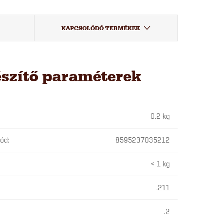
KAPCSOLÓDÓ TERMÉKEK
észítő paraméterek
0.2 kg
kód
:
8595237035212
< 1 kg
.211
.2