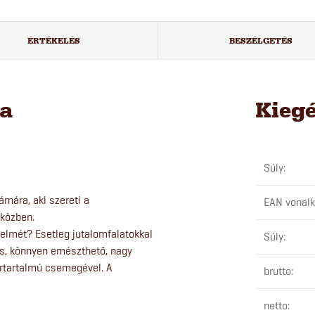
ÉRTÉKELÉS
BESZÉLGETÉS
sa
Kieg
Súly
:
mára, aki szereti a
EAN vonal
 közben.
yelmét? Esetleg jutalomfalatokkal
Súly
:
os, könnyen emészthető, nagy
írtartalmú csemegével. A
brutto
:
netto
: