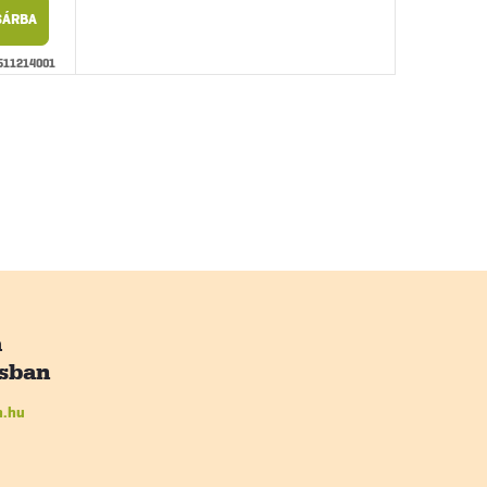
SÁRBA
511214001
n.hu