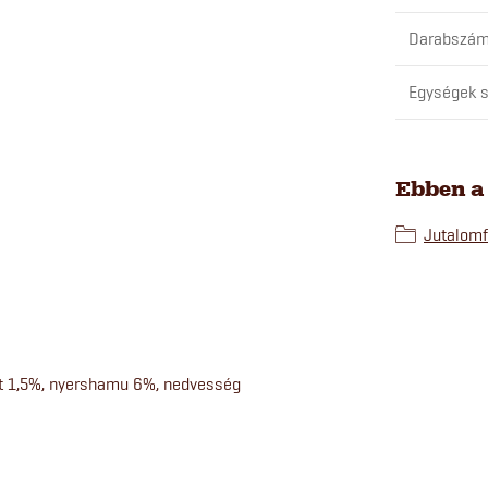
Darabszám
Egységek s
Ebben a
Jutalomf
ost 1,5%, nyershamu 6%, nedvesség