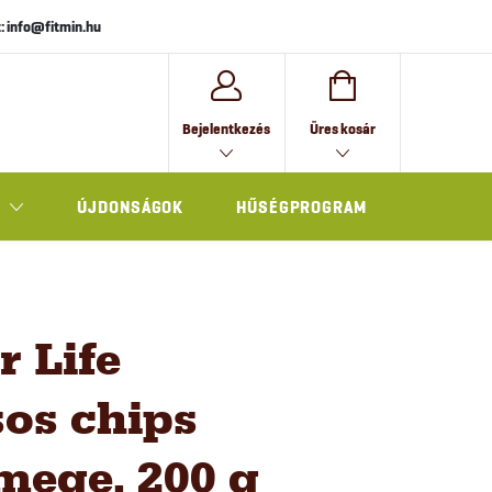
: info@fitmin.hu
KOSÁR
Bejelentkezés
Üres kosár
ÚJDONSÁGOK
HŰSÉGPROGRAM
AJÁNDÉK
r Life
os chips
mege, 200 g