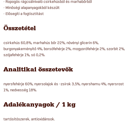
• Ropogós rágcsálnivaló csirkehúsból és marhabőrből
• Minőségi alapanyagokból készült
• Elősegíti a fogtisztítást
Összetétel
csirkehús 60,8%, marhahús bőr 22%, növényi glicerin 6%,
burgonyakeményítő 4%, borsófehérje 2%, mogyorófehérje 2%, szorbit 2%,
szójafehérje 1%, só 0,2%.
Analitikai összetevők
nyersfehérje 60%, nyersolajok és -zsírok 3,5%, nyershamu 4%, nyersrost
1%, nedvesség 18%.
Adalékanyagok / 1 kg
tartósítószerek, antioxidánsok.