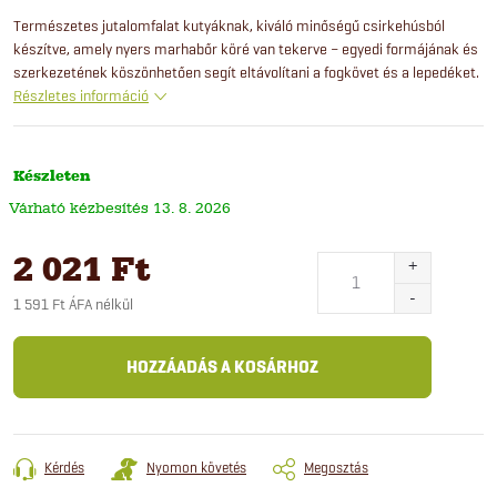
Természetes jutalomfalat kutyáknak, kiváló minőségű csirkehúsból
készítve, amely nyers marhabőr köré van tekerve – egyedi formájának és
szerkezetének köszönhetően segít eltávolítani a fogkövet és a lepedéket.
Részletes információ
Készleten
13. 8. 2026
2 021 Ft
1 591 Ft ÁFA nélkül
Egységár:
HOZZÁADÁS A KOSÁRHOZ
Kérdés
Nyomon követés
Megosztás