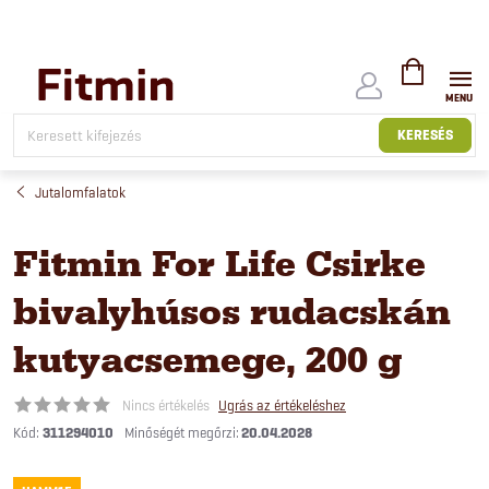
Ugrás
a
fő
tartalomhoz
KOSÁR
KERESÉS
Jutalomfalatok
Fitmin For Life Csirke
bivalyhúsos rudacskán
kutyacsemege, 200 g
Nincs értékelés
Ugrás az értékeléshez
Kód:
311294010
20.04.2028