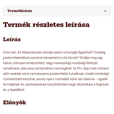
Termékleírás
Termék részletes leírása
Leírás
Úton van, és folyamatosan elvonja valami a kutyája figyelmét? Esetleg
jutalomfalatokkal szeretné kényeztetni a hű társát? Kínálja meg egy
húsos, könnyen emészthető, nagy mennyiségű minőségi fehérjét
tartalmazó, alacsony zsírtartalmú csemegével. Az FFL dog treat chicken
with rawhide stick természetes jutalomfalat kutyáknak, kiváló minőségű
csirkehúsból készítve, amely nyers marhabőr köré van tekerve – egyedi
formájának és szerkezetének köszönhetően segít eltávolítani a fogkövet
és a lepedéket.
Előnyök