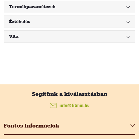
Termékparaméterek
Értékelés
Vita
L
á
info
@
fitmin.hu
b
Fontos információk
l