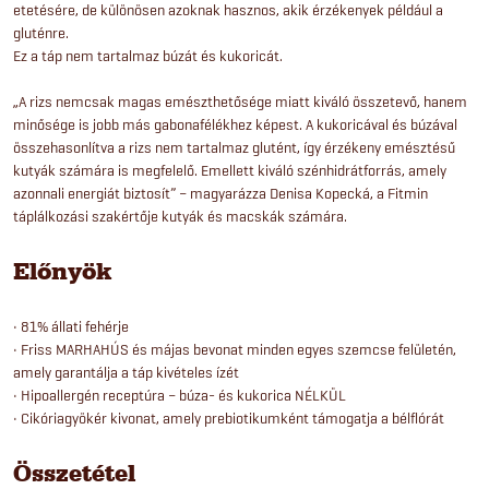
etetésére, de különösen azoknak hasznos, akik érzékenyek például a
gluténre.
Ez a táp nem tartalmaz búzát és kukoricát.
„A rizs nemcsak magas emészthetősége miatt kiváló összetevő, hanem
minősége is jobb más gabonafélékhez képest. A kukoricával és búzával
összehasonlítva a rizs nem tartalmaz glutént, így érzékeny emésztésű
kutyák számára is megfelelő. Emellett kiváló szénhidrátforrás, amely
azonnali energiát biztosít” – magyarázza Denisa Kopecká, a Fitmin
táplálkozási szakértője kutyák és macskák számára.
Előnyök
• 81% állati fehérje
• Friss MARHAHÚS és májas bevonat minden egyes szemcse felületén,
amely garantálja a táp kivételes ízét
• Hipoallergén receptúra – búza- és kukorica NÉLKÜL
• Cikóriagyökér kivonat, amely prebiotikumként támogatja a bélflórát
Összetétel