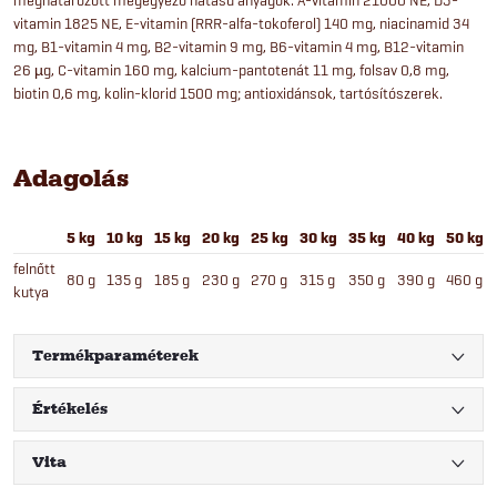
vitamin 1825 NE, E-vitamin (RRR-alfa-tokoferol) 140 mg, niacinamid 34
mg, B1-vitamin 4 mg, B2-vitamin 9 mg, B6-vitamin 4 mg, B12-vitamin
26 µg, C-vitamin 160 mg, kalcium-pantotenát 11 mg, folsav 0,8 mg,
biotin 0,6 mg, kolin-klorid 1500 mg; antioxidánsok, tartósítószerek.
Adagolás
5 kg
10 kg
15 kg
20 kg
25 kg
30 kg
35 kg
40 kg
50 kg
felnőtt
80 g
135 g
185 g
230 g
270 g
315 g
350 g
390 g
460 g
kutya
Termékparaméterek
Értékelés
Vita