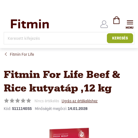
Ugrás
a
fő
tartalomhoz
KOSÁR
KERESÉS
Fitmin For Life
Fitmin For Life Beef &
Rice kutyatáp ,12 kg
Nincs értékelés
Ugrás az értékeléshez
Kód:
511114055
14.01.2028