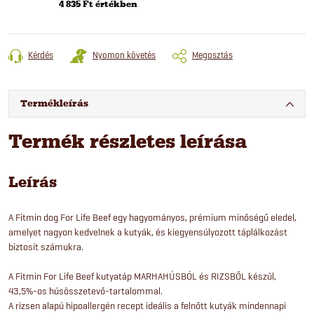
4 835 Ft értékben
Kérdés
Nyomon követés
Megosztás
Termékleírás
Termék részletes leírása
Leírás
A Fitmin dog For Life Beef egy hagyományos, prémium minőségű eledel,
amelyet nagyon kedvelnek a kutyák, és kiegyensúlyozott táplálkozást
biztosít számukra.
A Fitmin For Life Beef kutyatáp MARHAHÚSBÓL és RIZSBŐL készül,
43,5%-os húsösszetevő-tartalommal.
A rizsen alapú hipoallergén recept ideális a felnőtt kutyák mindennapi