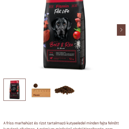
A friss marhahúst és rizst tartalmazó kutyaeledel minden fajta felnőtt
kutyának alkalmas. A prémium minőségű eledel hipoallergén, nem