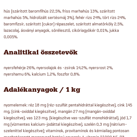
hús (szárított baromfihús 22,5%, friss marhahús 13%, szárított
marhahús 5%, hidrolizált sertésmáj 3%), fehér rizs 24%, tört rizs 24%,
baromfizsír, szárított (cukor) répaszelet, szárított almatörköly 2,5%,
lazacolaj, ásványi anyagok, sörélesztő, cikóriagyökér 0,01%, jukka
0,005%.
Analitikai összetevők
nyersfehérje 26%, nyersolajok és -zsírok 14,2%, nyersrost 2%,
nyershamu 6%, kalcium 1,2%, foszfor 0,8%.
Adalékanyagok / 1 kg
nyomelemek: réz 18 mg (réz-szulfát pentahidráttal kiegészítve), cink 145
mg, (cink-oxiddal kiegészítve), mangán 27 mg (mangán-oxiddal
kiegészítve), vas 123 mg, (kiegészítve vas-szulfát monohidráttal), jód 1,7
mg (vízmentes kalcium-jodáttal kiegészítve), szelén 0,3 mg (nátrium-
szelenittel kiegészítve); vitaminok, provitaminok és kémiailag pontosan
meghatározott megegyező hatású anyagok: A-vitamin 21000 NE, D3-