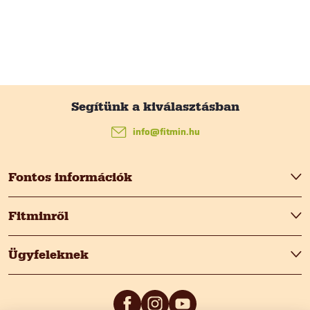
L
á
info
@
fitmin.hu
b
Fontos információk
l
Fitminről
é
Ügyfeleknek
c