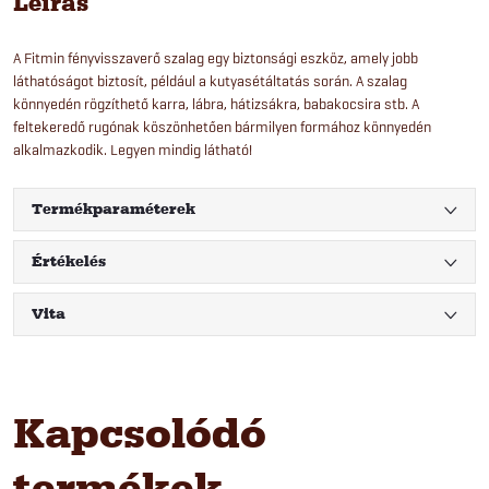
Leírás
A Fitmin fényvisszaverő szalag egy biztonsági eszköz, amely jobb
láthatóságot biztosít, például a kutyasétáltatás során. A szalag
könnyedén rögzíthető karra, lábra, hátizsákra, babakocsira stb. A
feltekeredő rugónak köszönhetően bármilyen formához könnyedén
alkalmazkodik. Legyen mindig látható!
Termékparaméterek
Értékelés
Vita
Kapcsolódó
termékek