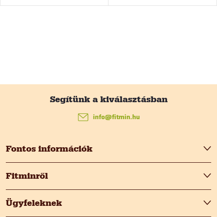
L
á
info
@
fitmin.hu
b
Fontos információk
l
Fitminről
é
Ügyfeleknek