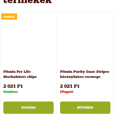
HAMM15
Fitmin For Life
Fitmin Purity Snax Stripes
Marhahúsos chips
bárányhúsos csemege
kutyacsemege, 200 g
kutyáknak, 120 g
2 021 Ft
2 021 Ft
Készleten
Elfogyott
KOSÁRBA
BŐVEBBEN