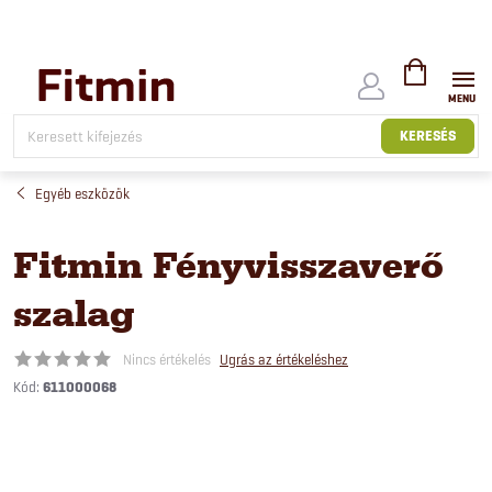
Ugrás
a
fő
tartalomhoz
KOSÁR
KERESÉS
Egyéb eszközök
Fitmin Fényvisszaverő
szalag
Nincs értékelés
Ugrás az értékeléshez
Kód:
611000068