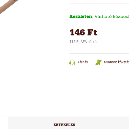
Készleten
146 Ft
115 Ft ÁFA nélkül
Egységár:
Kérdés
Nyomon követé
ÉRTÉKELÉS