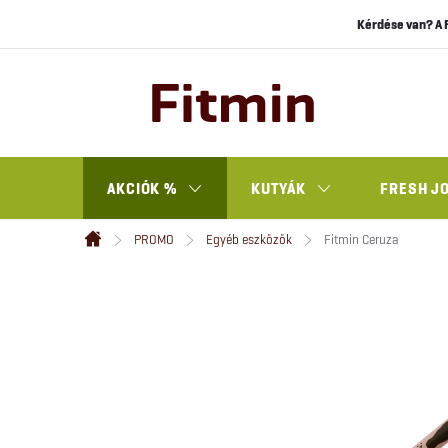
Ugrás
Kérdése van? A 
a
fő
tartalomhoz
AKCIÓK %
KUTYÁK
FRESH J
PROMO
Egyéb eszközök
Fitmin Ceruza
Kezdőlap