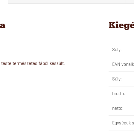
sa
Kieg
Súly
:
 teste természetes fából készült.
EAN vonal
Súly
:
brutto
:
netto
:
Egységek s