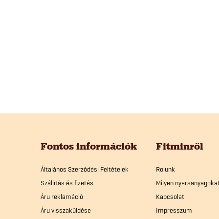
L
á
Fontos információk
Fitminről
b
Általános Szerződési Feltételek
Rolunk
Szállítás és fizetés
Milyen nyersanyagoka
l
Áru reklamáció
Kapcsolat
Áru visszaküldése
Impresszum