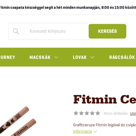
Fitmin csapata készséggel segít a hét minden munkanapján, 8:00 és 15:00 között
KERESÉS
OURNEY
MACSKÁK
LOVAK
RÁGCSÁLÓK
Fitmin C
Nincs értékelés
Ugr
Grafitceruza Fitmin logóval és csip
információ