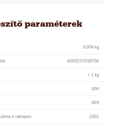
észítő paraméterek
0.004 kg
kód
:
8595237038756
< 1 kg
.004
.004
záma a raklapon
:
1001