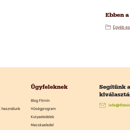
Ebben a
Egyéb es
Ügyfeleknek
Blog Fitmin
info
@
fitmi
t használunk
Hűségprogram
Kutyaeledelek
Macskaeledel