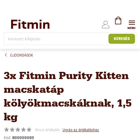
Ugrás
a
fő
tartalomhoz
KOSÁR
KERESÉS
ÚJDONSÁGOK
3x Fitmin Purity Kitten
macskatáp
kölyökmacskáknak, 1,5
kg
Nincs értékelés
Ugrás az értékeléshez
Kód:
800000063