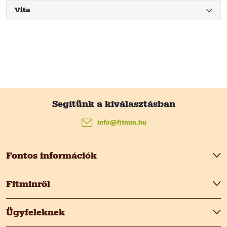
Vita
L
á
info
@
fitmin.hu
b
Fontos információk
l
Fitminről
é
Ügyfeleknek