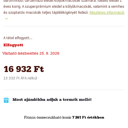
baromfihúst tartalmazó eledel kölyökmacskák számára. Ideális eledel 1
éves korig. A szuperprémium eledel a kölyökmacskák, valamint a vemhes
és szoptatós macskák teljes táplálékigényét fedezi.
Részletes információ
A tétel elfogyott…
Elfogyott
25. 8. 2026
16 932 Ft
13 332 Ft ÁFA nélkül
Egységár:
Most ajándékba adjuk a termék mellé!
Fitmin összecsukható kosár
7 261 Ft értékben