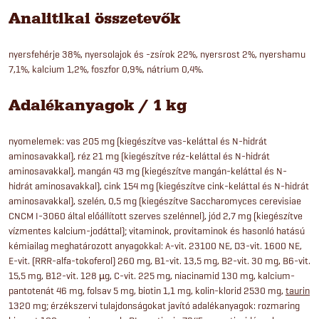
Analitikai összetevők
nyersfehérje 38%, nyersolajok és -zsírok 22%, nyersrost 2%, nyershamu
7,1%, kalcium 1,2%, foszfor 0,9%, nátrium 0,4%.
Adalékanyagok / 1 kg
nyomelemek: vas 205 mg (kiegészítve vas-keláttal és N-hidrát
aminosavakkal), réz 21 mg (kiegészítve réz-keláttal és N-hidrát
aminosavakkal), mangán 43 mg (kiegészítve mangán-keláttal és N-
hidrát aminosavakkal), cink 154 mg (kiegészítve cink-keláttal és N-hidrát
aminosavakkal), szelén, 0,5 mg (kiegészítve Saccharomyces cerevisiae
CNCM I-3060 által előállított szerves szelénnel), jód 2,7 mg (kiegészítve
vízmentes kalcium-jodáttal); vitaminok, provitaminok és hasonló hatású
kémiailag meghatározott anyagokkal: A-vit. 23100 NE, D3-vit. 1600 NE,
E-vit. (RRR-alfa-tokoferol) 260 mg, B1-vit. 13,5 mg, B2-vit. 30 mg, B6-vit.
15,5 mg, B12-vit. 128 µg, C-vit. 225 mg, niacinamid 130 mg, kalcium-
pantotenát 46 mg, folsav 5 mg, biotin 1,1 mg, kolin-klorid 2530 mg,
taurin
1320 mg; érzékszervi tulajdonságokat javító adalékanyagok: rozmaring