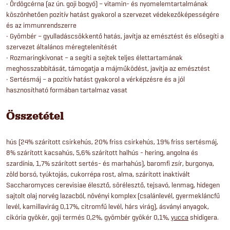
• Ördögcérna (az ún. goji bogyó) – vitamin- és nyomelemtartalmának
köszönhetően pozitív hatást gyakorol a szervezet védekezőképességére
és az immunrendszerre
• Gyömbér – gyulladáscsökkentő hatás, javítja az emésztést és elősegíti a
szervezet általános méregtelenítését
• Rozmaringkivonat – a segíti a sejtek teljes élettartamának
meghosszabbítását, támogatja a májműködést, javítja az emésztést
• Sertésmáj – a pozitív hatást gyakorol a vérképzésre és a jól
hasznosítható formában tartalmaz vasat
Összetétel
hús (24% szárított csirkehús, 20% friss csirkehús, 19% friss sertésmáj,
8% szárított kacsahús, 5,6% szárított halhús - hering, angolna és
szardínia, 1,7% szárított sertés- és marhahús), baromfi zsír, burgonya,
zöld borsó, tyúktojás, cukorrépa rost, alma, szárított inaktivált
Saccharomyces cerevisiae élesztő, sörélesztő, tejsavó, lenmag, hidegen
sajtolt olaj norvég lazacból, növényi komplex (csalánlevél, gyermekláncfű
levél, kamillavirág 0,17%, citromfű levél, hárs virág), ásványi anyagok,
cikória gyökér, goji termés 0,2%, gyömbér gyökér 0,1%,
yucca
shidigera.