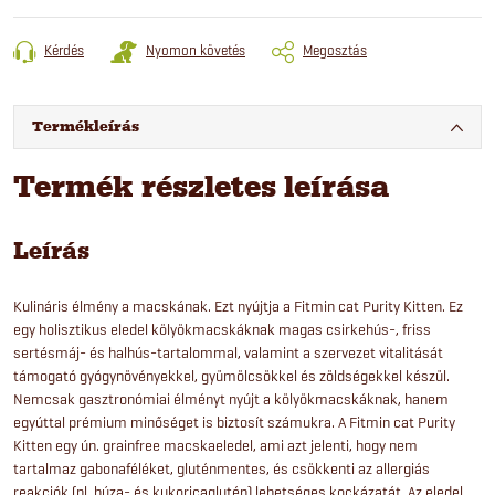
Kérdés
Nyomon követés
Megosztás
Termékleírás
Termék részletes leírása
Leírás
Kulináris élmény a macskának. Ezt nyújtja a Fitmin cat Purity Kitten. Ez
egy holisztikus eledel kölyökmacskáknak magas csirkehús-, friss
sertésmáj- és halhús-tartalommal, valamint a szervezet vitalitását
támogató gyógynövényekkel, gyümölcsökkel és zöldségekkel készül.
Nemcsak gasztronómiai élményt nyújt a kölyökmacskáknak, hanem
egyúttal prémium minőséget is biztosít számukra. A Fitmin cat Purity
Kitten egy ún. grainfree macskaeledel, ami azt jelenti, hogy nem
tartalmaz gabonaféléket, gluténmentes, és csökkenti az allergiás
reakciók (pl. búza- és kukoricaglutén) lehetséges kockázatát. Az eledel