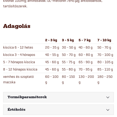
kivonat 100mg; aminosavak: DL-metionin 7845 µg; antioxidánsok,
tartósítószerek.
Adagolás
2 - 3 kg
3 - 5 kg
5 - 7 kg
7 - 10 kg
kiscica 6 - 12 hetes
20 - 35 g
30 - 50 g
40 - 60 g
50 - 70 g
kiscica 3 - 4 hónapos
40 - 55 g
50 - 70 g
60 - 80 g
70 - 100 g
5 - 7 hónapos kiscica
45 - 60 g
55 - 75 g
65 - 90 g
80 - 105 g
8 - 12 hónapos kiscica
45 - 60 g
55 - 80 g
70 - 95 g
85 - 110 g
vemhes és szoptató
60 - 100
80 - 150
130 - 200
180 - 250
macska
g
g
g
g
Termékparaméterek
Értékelés