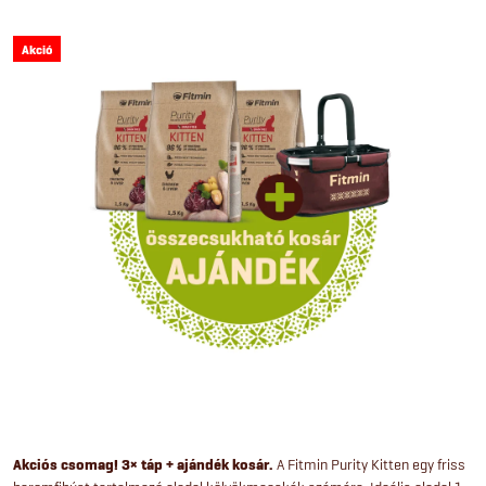
Akció
Akciós csomag! 3× táp + ajándék kosár.
A Fitmin Purity Kitten egy friss