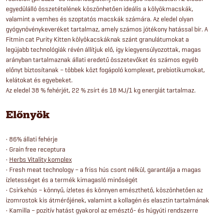
egyedülálló összetételének köszönhetően ideális a kölyökmacskák,
valamint a vemhes és szoptatós macskák számára. Az eledel olyan
gyógynövénykeveréket tartalmaz, amely számos jótékony hatással bír. A
Fitmin cat Purity Kitten kölyökacskáknak szánt granulátumokat a
legújabb technológiák révén állítjuk elő, így kiegyensúlyozottak, magas
arányban tartalmaznak állati eredetű összetevőket és számos egyéb
előnyt biztosítanak – többek közt fogápoló komplexet, prebiotikumokat,
kelátokat és egyebeket.
Az eledel 38 % fehérjét, 22 % zsírt és 18 MJ/1 kg energiát tartalmaz.
Előnyök
• 86% állati fehérje
• Grain free receptura
•
Herbs Vitality komplex
• Fresh meat technology – a friss hús csont nélkül, garantálja a magas
ízletességet és a termék kimagasló minőségét
• Csirkehús – könnyű, ízletes és könnyen emészthető, köszönhetően az
izomrostok kis átmérőjének, valamint a kollagén és elasztin tartalmának
• Kamilla – pozitív hatást gyakorol az emésztő- és húgyúti rendszerre