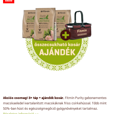
Akció
Akciós csomag! 3× táp + ajándék kosár.
Fitmin Purity gabonamentes
macskaeledel ivartalanított macskáknak friss csirkehússal. Több mint
50%-ban húst és egészségmegőrző gyógynövényeket tartalmaz.
Részletes információ