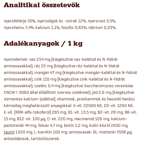
Analitikai összetevők
nyersfehérje 35%, nyersolajok és -zsírok 12%, nyersrost 3,5%,
nyershamu 7,4%, kalcium 1,1%, foszfor 0,83%, nátrium 0,33%.
Adalékanyagok / 1 kg
nyomelemek: vas 214 mg (kiegészítve vas-keláttal és N-hidrát
aminosavakkal), réz 22 mg (kiegészítve réz-keláttal és N-hidrát
aminosavakkal), mangán 47 mg (kiegészítve mangán-keláttal és N-hidrát
aminosavakkal), cink 155 mg (kiegészítve cink-keláttal és N-hidrát
aminosavakkal), szelén, 0,4 mg (kiegészítve Saccharomyces cerevisiae
CNCM I-3060 által előállított szerves szelénnel), jód 2,6 mg (kiegészítve
vízmentes kalcium-jodáttal); vitaminok, provitaminok és hasonló hatású
kémiailag meghatározott anyagokkal: A-vit. 22000 NE, D3-vit. 1260 NE,
E-vit. (RRR-alfa-tokoferol) 265 mg, B1-vit. 13,5 mg, B2-vit. 28 mg, B6-vit.
15 mg, B12-vit. 100 µg, C-vit. 220 mg, niacinamid 126 mg, kalcium-
pantotenát 44 mg, folsav 4,7 mg, biotin 1,2 mg, kolin-klorid 2650 mg,
taurin
1320 mg; L-karnitin 100 mg; aminosavak: DL-metionin 7058 µg;
antioxidánsok, tartósítószerek.