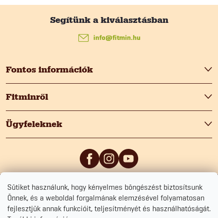
L
á
info
@
fitmin.hu
b
Fontos információk
l
Fitminről
é
Ügyfeleknek
c
Sütiket használunk, hogy kényelmes böngészést biztosítsunk
5
/5
0
/5
Önnek, és a weboldal forgalmának elemzésével folyamatosan
fejlesztjük annak funkcióit, teljesítményét és használhatóságát.