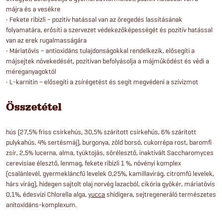
májra és a vesékre
• Fekete ribizli – pozitív hatással van az öregedés lassításának
folyamatára, erősíti a szervezet védekezőképességét és pozitív hatással
van az erek rugalmasságára
• Máriatövis – antioxidáns tulajdonságokkal rendelkezik, elősegíti a
májsejtek növekedését, pozitívan befolyásolja a májműködést és védi a
méreganyagoktól
• L-karnitin – elősegíti a zsírégetést és segít megvédeni a szívizmot
Összetétel
hús (27,5% friss csirkehús, 30,5% szárított csirkehús, 6% szárított
pulykahús, 4% sertésmáj), burgonya, zöld borsó, cukorrépa rost, baromfi
zsír, 2,5% lucerna, alma, tyúktojás, sörélesztő, inaktivált Saccharomyces
cerevisiae élesztő, lenmag, fekete ribizli 1 %, növényi komplex
(csalánlevél, gyermekláncfű levelek 0,25%, kamillavirág, citromfű levelek,
hárs virág), hidegen sajtolt olaj norvég lazacból, cikória gyökér, máriatövis
0,1%, édesvízi Chlorella alga,
yucca
shidigera, sejtregeneráló természetes
anitoxidáns-komplexum.