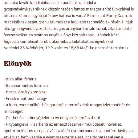
macska kiváló kondícióban lesz, ráadásul az eledel a
gyógynövénykeveréknek köszönhetően fontos méregtelenítő funkcióval is
bír , és számos egyéb jótékony hatása is van. A Fitmin cat Purity Castrate
macskáknak szánt granulátumokat a legújabb technológiák révén állítjuk
elő, így kiegyensúlyozottak, magas arányban tartalmaznak állati eredetű
összetevőket és számos egyéb előnyt biztosítanak – többek közt
fogápoló komplexet, prebiotikumokat, kelátokat és egyebeket.
Az eledel 35 % fehérjét, 12 % zsírt és 15,83 MJ/1 kg energiát tartalmaz.
Előnyök
• 80% állati fehérje
• Gabonamentes formula
•
Herbs Vitality komplex
• Fresh meat technology
• a friss, csont nélküli hús garantálja termékeink magas ízletességét és
minőségét
• Csirkehús – könnyű, ízletes és nagyon jól emészthető
• Pitypanglevél – serkenti az emésztőszervek működését, növeli az
epetermelést és az epe kiválasztását gyomorpanaszok esetén. Javítja az
étvágyat, befolyásolja a gyomorsavtermelést, pozitív hatással van a