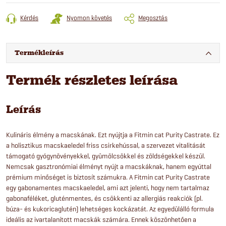
Kérdés
Nyomon követés
Megosztás
Termékleírás
Termék részletes leírása
Leírás
Kulináris élmény a macskának. Ezt nyújtja a Fitmin cat Purity Castrate. Ez
a holisztikus macskaeledel friss csirkehússal, a szervezet vitalitását
támogató gyógynövényekkel, gyümölcsökkel és zöldségekkel készül.
Nemcsak gasztronómiai élményt nyújt a macskáknak, hanem egyúttal
prémium minőséget is biztosít számukra. A Fitmin cat Purity Castrate
egy gabonamentes macskaeledel, ami azt jelenti, hogy nem tartalmaz
gabonaféléket, gluténmentes, és csökkenti az allergiás reakciók (pl.
búza- és kukoricaglutén) lehetséges kockázatát. Az egyedülálló formula
ideális az ivartalanított macskák számára. Ennek köszönhetően a