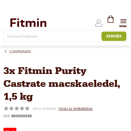
Ugrás
a
fő
tartalomhoz
KOSÁR
KERESÉS
ÚJDONSÁGOK
3x Fitmin Purity
Castrate macskaeledel,
1,5 kg
Nincs értékelés
Ugrás az értékeléshez
Kód:
800000059