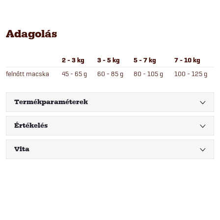
Adagolás
2 - 3 kg
3 - 5 kg
5 - 7 kg
7 - 10 kg
felnőtt macska
45 - 65 g
60 - 85 g
80 - 105 g
100 - 125 g
Termékparaméterek
Értékelés
Vita