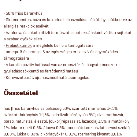
• 50 % friss bárányhús
• Gluténmentes, búza és kukorica felhasználása nélkül, így csökkentve az
allergiás reakciók esélyét
• Az áfonya és fekete ribizli természetes antioxidánsként védik a sejteket
a szabad gyökök ellen
•
Prebiotikumok
a megfelelő bélflóra támogatására
• omega-3 és omega-6 az egészséges erek, szív és agyműködés
támogatására
• A kamilla pozitív hatással van az emésztő- és húgyúti rendszerre,
gyulladáscsökkentő és fertőtlenítő hatású
• Környezetbarát, újrahasznosítható csomagolás
Összetétel
hús (friss bárányhús és belsőség 50%, szárított marhahús 14,5%,
szárított bárányhús 14,5%, hidrolizált bárányhús 3%), rizs, marhazsír,
borsó, natúr rizs, élesztő, (cukor)répaszelet, lazacolaj 1,5%, almatörköly
1%, fekete ribizli 0,5%, áfonya 0,5%, mononátrium-foszfát, orvosi székfű
0,03%, jukka 0,03%, cikóriagyökér 0,01%, rozmaring kivonat 0,01%.