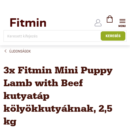
Ugrás
a
fő
tartalomhoz
KOSÁR
KERESÉS
ÚJDONSÁGOK
3x Fitmin Mini Puppy
Lamb with Beef
kutyatáp
kölyökkutyáknak, 2,5
kg