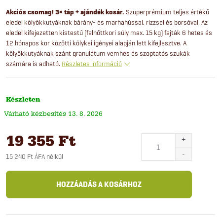
Akciós csomag! 3× táp + ajándék kosár.
Szuperprémium teljes értékű
eledel kölyökkutyáknak bárány- és marhahússal, rizzsel és borsóval. Az
eledel kifejezetten kistestű (felnőttkori súly max. 15 kg) fajták 6 hetes és
12 hónapos kor közötti kölykei igényei alapján lett kifejlesztve. A
kölyökkutyáknak szánt granulátum vemhes és szoptatós szukák
számára is adható.
Részletes információ
Készleten
13. 8. 2026
19 355 Ft
15 240 Ft ÁFA nélkül
Egységár:
HOZZÁADÁS A KOSÁRHOZ