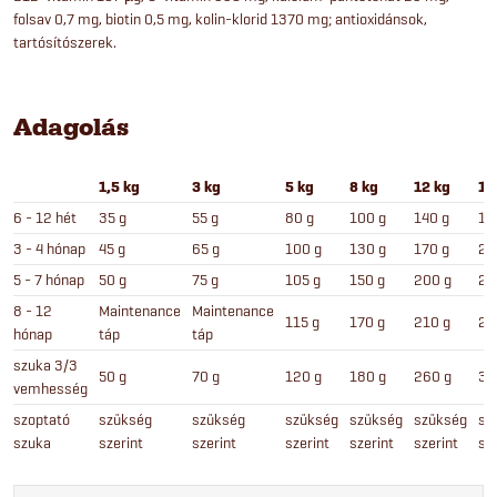
folsav 0,7 mg, biotin 0,5 mg, kolin-klorid 1370 mg; antioxidánsok,
tartósítószerek.
Adagolás
1,5 kg
3 kg
5 kg
8 kg
12 kg
15
6 - 12 hét
35 g
55 g
80 g
100 g
140 g
16
3 - 4 hónap
45 g
65 g
100 g
130 g
170 g
20
5 - 7 hónap
50 g
75 g
105 g
150 g
200 g
25
8 - 12
Maintenance
Maintenance
115 g
170 g
210 g
24
hónap
táp
táp
szuka 3/3
50 g
70 g
120 g
180 g
260 g
33
vemhesség
szoptató
szükség
szükség
szükség
szükség
szükség
sz
szuka
szerint
szerint
szerint
szerint
szerint
sz