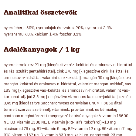
Analitikai összetevők
nyersfehérje 30%, nyersolajok és -zsírok 20%, nyersrost 2,4%,
nyershamu 7,0%, kalcium 1,4%, foszfor 0,9%.
Adalékanyagok / 1 kg
nyomelemek: réz 21 mg (kiegészítve réz-keláttal és aminosav n-hidráttal
és réz-szulfát pentahidráttal), cink 178 mg (kiegészítve cink-keláttal és
aminosav n-hidráttal, valamint cink-oxiddal), mangán 40 mg (kiegészítve
mangán-keláttal és aminosav n-hidráttal, valamint mangán-oxiddal), vas
199 mg (kiegészítve vas-keláttal és aminosav n-hidráttal, valamint vas-
karbonáttal), jód 3,5 mg (kiegészítve vízmentes kalcium-jodáttal), szelén
0,45 mg (kiegészítve Saccharomyces cerevisiae CNCM I-3060 által
termelt szerves szelénnel); vitaminok, provitaminok és kémiailag
pontosan meghatározott megegyező hatású anyagok: A-vitamin 16600
NE, D3-vitamin 1300 NE, E-vitamin (RRR-alfa-tokoferol) 410 mg,
niacinamid 78 mg, B1-vitamin 6 mg, B2-vitamin 12 mg, B6-vitamin 7 mg,
B12-vitamin 167 µg, C-vitamin 330 mg, kalcium-pantotenát 23 mg,