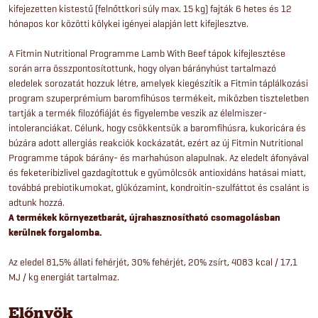
kifejezetten kistestű (felnőttkori súly max. 15 kg) fajták 6 hetes és 12
hónapos kor közötti kölykei igényei alapján lett kifejlesztve.
A Fitmin Nutritional Programme Lamb With Beef tápok kifejlesztése
során arra összpontosítottunk, hogy olyan bárányhúst tartalmazó
eledelek sorozatát hozzuk létre, amelyek kiegészítik a Fitmin táplálkozási
program szuperprémium baromfihúsos termékeit, miközben tiszteletben
tartják a termék filozófiáját és figyelembe veszik az élelmiszer-
intoleranciákat. Célunk, hogy csökkentsük a baromfihúsra, kukoricára és
búzára adott allergiás reakciók kockázatát, ezért az új Fitmin Nutritional
Programme tápok bárány- és marhahúson alapulnak. Az eledelt áfonyával
és feketeribizlivel gazdagítottuk e gyümölcsök antioxidáns hatásai miatt,
továbbá prebiotikumokat, glükózamint, kondroitin-szulfáttot és csalánt is
adtunk hozzá.
A termékek környezetbarát, újrahasznosítható csomagolásban
kerülnek forgalomba.
Az eledel 81,5% állati fehérjét, 30% fehérjét, 20% zsírt, 4083 kcal / 17,1
MJ / kg energiát tartalmaz.
Előnyök