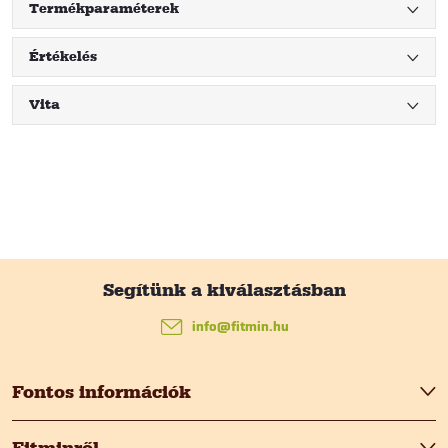
Termékparaméterek
Értékelés
Vita
L
á
info
@
fitmin.hu
b
Fontos információk
l