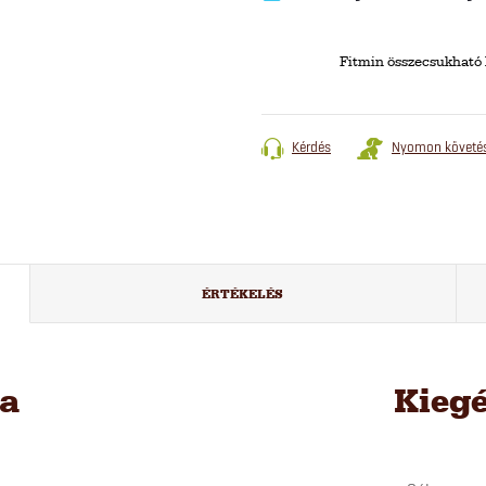
Fitmin összecsukható
Kérdés
Nyomon követé
ÉRTÉKELÉS
sa
Kieg