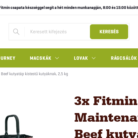
Fitmin csapata készséggel segít a hét minden munkanapján, 8:00 és 15:00 között
KERESÉS
OURNEY
MACSKÁK
LOVAK
RÁGCSÁLÓK
Beef kutyatáp kistestű kutyáknak, 2,5 kg
3x Fitmin
Maintena
Beef kuty