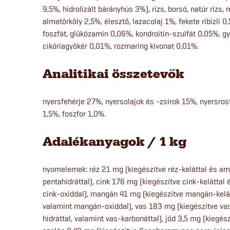
9,5%, hidrolizált bárányhús 3%), rizs, borsó, natúr rizs,
almatörköly 2,5%, élesztő, lazacolaj 1%, fekete ribizli
foszfát, glükózamin 0,06%, kondroitin-szulfát 0,05%, 
cikóriagyökér 0,01%, rozmaring kivonat 0,01%.
Analitikai összetevők
nyersfehérje 27%, nyersolajok és -zsírok 15%, nyersro
1,5%, foszfor 1,0%.
Adalékanyagok / 1 kg
nyomelemek: réz 21 mg (kiegészítve réz-keláttal és ami
pentahidráttal), cink 176 mg (kiegészítve cink-keláttal
cink-oxiddal), mangán 41 mg (kiegészítve mangán-kelát
valamint mangán-oxiddal), vas 183 mg (kiegészítve va
hidráttal, valamint vas-karbonáttal), jód 3,5 mg (kiegés