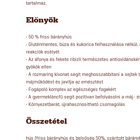
tartalmaz.
Előnyök
• 50 % friss bárányhús
• Gluténmentes, búza és kukorica felhasználása nélkül, 
reakciók esélyét
• Az áfonya és fekete ribizli természetes antioxidánské
gyökök ellen
• A rozmaring kivonat segít meghosszabbítani a sejtek t
májműködést és javítja az emésztést
• Fogápoló komplex az egészséges fogakért
• A gyermekláncfű segít pozitívan befolyásolni a máj-
• Környezetbarát, újrahasznosítható csomagolás
Összetétel
hús (friss bárányhús és belsőség 50%, szárított bárány