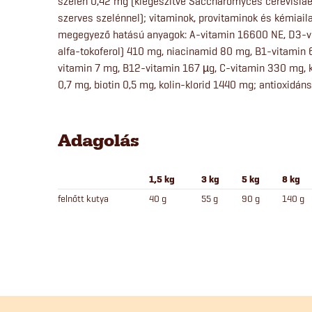
szelén 0,42 mg (kiegészítve Saccharomyces cerevisiae
szerves szelénnel); vitaminok, provitaminok és kémiai
megegyező hatású anyagok: A-vitamin 16600 NE, D3-v
alfa-tokoferol) 410 mg, niacinamid 80 mg, B1-vitamin
vitamin 7 mg, B12-vitamin 167 µg, C-vitamin 330 mg, 
0,7 mg, biotin 0,5 mg, kolin-klorid 1440 mg; antioxidáns
Adagolás
1,5 kg
3 kg
5 kg
8 kg
felnőtt kutya
40 g
55 g
90 g
140 g