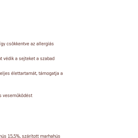
így csökkentve az allergiás
nt védik a sejteket a szabad
eljes élettartamát, támogatja a
 és veseműködést
hús 15,5%, szárított marhahús