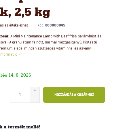
, 2,5 kg
Kód:
800000045
ás az értékeléshez
kosár.
A Mini Maintenance Lamb with Beef friss bárányhúst és
óval. A granulátum felnőtt, normál mozgásigényű, kistestű
prémium eledel minden szükséges vitaminnal és ásványi
információ
14. 8. 2026
HOZZÁADÁS A KOSÁRHOZ
 a termék mellé!