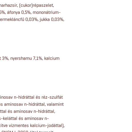
 marhazsír, (cukor)répaszelet,
 0,5%, áfonya 0,5%, mononátrium-
gyermekláncfű 0,03%, jukka 0,03%,
st 3%, nyershamu 7,1%, kalcium
nosav n-hidráttal és réz-szulfát
 és aminosav n-hidráttal, valamint
tal és aminosav n-hidráttal,
s-keláttal és aminosav n-
zítve vízmentes kalcium-jodáttal),