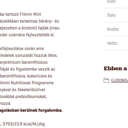
Súly
:
a tartozó Fitmin Mini
Súly
:
ázalékban tartalmaz bárány- és
ejezetten a kistestű fajták (max.
brutto
:
edei számára fejlesztették ki.
netto
:
ifejlesztése során arra
ledelek sorozatát hozzuk létre,
uperprémium baromfihúsos
Ebben a
fiáját és figyelembe veszik az
 baromfihúsra, kukoricára és
ÚJDONS
 Fitmin Nutritional Programme
ával és feketeribizlivel
 továbbá prebiotikumokat,
hozzá.
agolásban kerülnek forgalomba.
írt, 3793/15,9 kcal/MJ/kg