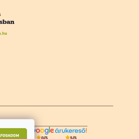
n.hu
LFOGADOM
5
/5
0
/5