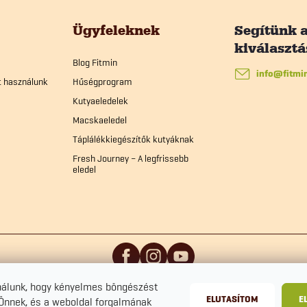
Ügyfeleknek
Blog Fitmin
info
@
fitmi
t használunk
Hűségprogram
Kutyaeledelek
Macskaeledel
Táplálékkiegészítők kutyáknak
Fresh Journey – A legfrissebb
eledel
nálunk, hogy kényelmes böngészést
ELUTASÍTOM
E
 Önnek, és a weboldal forgalmának