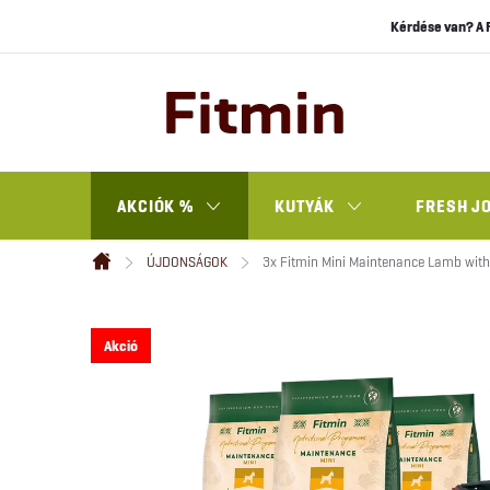
Ugrás
Kérdése van? A 
a
fő
tartalomhoz
AKCIÓK %
KUTYÁK
FRESH J
ÚJDONSÁGOK
3x Fitmin Mini Maintenance Lamb with 
Kezdőlap
Akció