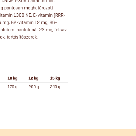
 CNCM I-3060 által termelt
lag pontosan meghatározott
itamin 1300 NE, E-vitamin (RRR-
 6 mg, B2-vitamin 12 mg, B6-
kalcium-pantotenát 23 mg, folsav
ok, tartósítószerek.
10 kg
12 kg
15 kg
170 g
200 g
240 g