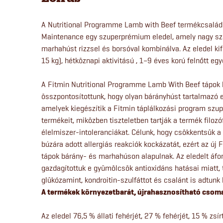
A Nutritional Programme Lamb with Beef termékcsaládb
Maintenance egy szuperprémium eledel, amely nagy sz
marhahúst rizzsel és borsóval kombinálva. Az eledel kif
15 kg), hétköznapi aktivitású , 1–9 éves korú felnőtt egy
A Fitmin Nutritional Programme Lamb With Beef tápok k
összpontosítottunk, hogy olyan bárányhúst tartalmazó e
amelyek kiegészítik a Fitmin táplálkozási program sz
termékeit, miközben tiszteletben tartják a termék filozó
élelmiszer-intoleranciákat. Célunk, hogy csökkentsük a
búzára adott allergiás reakciók kockázatát, ezért az új
tápok bárány- és marhahúson alapulnak. Az eledelt áfony
gazdagítottuk e gyümölcsök antioxidáns hatásai miatt,
glükózamint, kondroitin-szulfáttot és csalánt is adtunk 
A termékek környezetbarát, újrahasznosítható csom
Az eledel 76,5 % állati fehérjét, 27 % fehérjét, 15 % zs