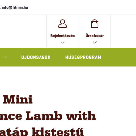
: info@fitmin.hu
KOSÁR
Bejelentkezés
Üres kosár
ÚJDONSÁGOK
HŰSÉGPROGRAM
AJÁNDÉK
 Mini
nce Lamb with
atáp kistestű