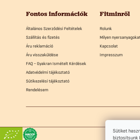
L
á
Fontos információk
Fitminről
b
Általános Szerződési Feltételek
Rolunk
Szállítás és fizetés
Milyen nyersanyagoka
l
Áru reklamáció
Kapcsolat
Áru visszaküldése
Impresszum
é
FAQ – Gyakran Ismételt Kérdések
Adatvédelmi tájékoztató
c
Sütikezelési tájékoztató
Rendelésem
Sütiket hasz
biztosítsunk