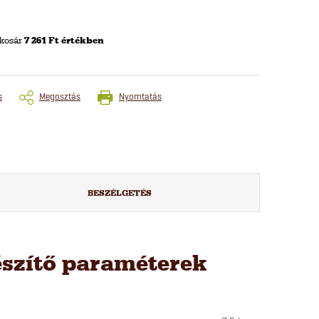
 kosár
7 261 Ft értékben
s
Megosztás
Nyomtatás
BESZÉLGETÉS
észítő paraméterek