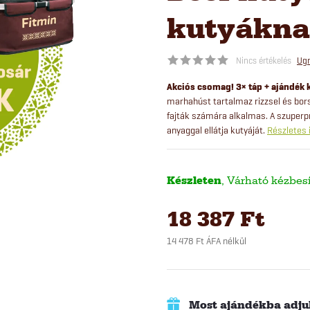
kutyáknak
Nincs értékelés
Ugr
Akciós csomag! 3× táp + ajándék 
marhahúst tartalmaz rizzsel és bors
fajták számára alkalmas. A szuper
anyaggal ellátja kutyáját.
Részletes 
Készleten
18 387 Ft
14 478 Ft ÁFA nélkül
Egységár:
Most ajándékba adjuk