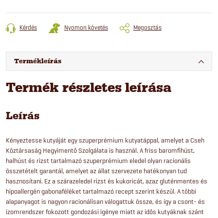
Kérdés
Nyomon követés
Megosztás
Termékleírás
Termék részletes leírása
Leírás
Kényeztesse kutyáját egy szuperprémium kutyatáppal, amelyet a Cseh
Köztársaság Hegyimentő Szolgálata is használ. A friss baromfihúst,
halhúst és rizst tartalmazó szuperprémium eledel olyan racionális
összetételt garantál, amelyet az állat szervezete hatékonyan tud
hasznosítani. Ez a szárazeledel rizst és kukoricát, azaz gluténmentes és
hipoallergén gabonaféléket tartalmazó recept szerint készül. A többi
alapanyagot is nagyon racionálisan válogattuk össze, és így a csont- és
izomrendszer fokozott gondozási igénye miatt az idős kutyáknak szánt