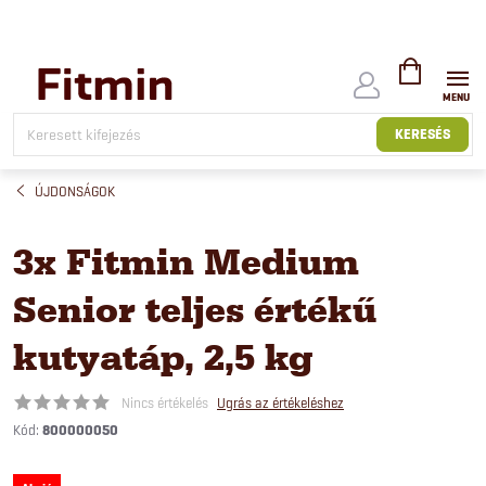
Ugrás
a
fő
tartalomhoz
KOSÁR
KERESÉS
ÚJDONSÁGOK
3x Fitmin Medium
Senior teljes értékű
kutyatáp, 2,5 kg
Nincs értékelés
Ugrás az értékeléshez
Kód:
800000050