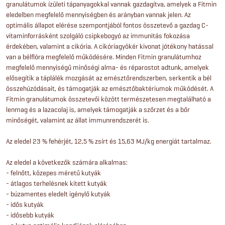
granulátumok ízületi tápanyagokkal vannak gazdagítva, amelyek a Fitmin
eledelben megfelelő mennyiségben és arányban vannak jelen. Az
optimális állapot elérése szempontjából fontos összetevő a gazdag C-
vitaminforrásként szolgáló csipkebogyó az immunitás fokozása
érdekében, valamint a cikória. A cikóriagyökér kivonat jótékony hatással
van a bélflóra megfelelő működésére. Minden Fitmin granulátumhoz
megfelelő mennyiségű minőségi alma- és réparostot adtunk, amelyek
elősegítik a táplálék mozgását az emésztőrendszerben, serkentik a bél
összehúzódásait, és támogatják az emésztőbaktériumok működését. A
Fitmin granulátumok összetevői között természetesen megtalálható a
lenmag és a lazacolaj is, amelyek támogatják a szőrzet és a bőr
minőségét, valamint az állat immunrendszerét is.
Az eledel 23 % fehérjét, 12,5 % zsírt és 15,63 MJ/kg energiát tartalmaz.
Az eledel a következők számára alkalmas:
- felnőtt, közepes méretű kutyák
- átlagos terhelésnek kitett kutyák
- búzamentes eledelt igénylő kutyák
- idős kutyák
- idősebb kutyák