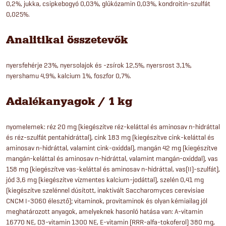
0,2%, jukka, csipkebogyó 0,03%, glükózamin 0,03%, kondroitin-szulfát
0,025%.
Analitikai összetevők
nyersfehérje 23%, nyersolajok és -zsírok 12,5%, nyersrost 3,1%,
nyershamu 4,9%, kalcium 1%, foszfor 0,7%.
Adalékanyagok / 1 kg
nyomelemek: réz 20 mg (kiegészítve réz-keláttal és aminosav n-hidráttal
és réz-szulfát pentahidráttal), cink 183 mg (kiegészítve cink-keláttal és
aminosav n-hidráttal, valamint cink-oxiddal), mangán 42 mg (kiegészítve
mangán-keláttal és aminosav n-hidráttal, valamint mangán-oxiddal), vas
158 mg (kiegészítve vas-keláttal és aminosav n-hidráttal, vas(II)-szulfát),
jód 3,6 mg (kiegészítve vízmentes kalcium-jodáttal), szelén 0,41 mg
(kiegészítve szelénnel dúsított, inaktivált Saccharomyces cerevisiae
CNCM I-3060 élesztő); vitaminok, provitaminok és olyan kémiailag jól
meghatározott anyagok, amelyeknek hasonló hatása van: A-vitamin
16770 NE, D3-vitamin 1300 NE, E-vitamin (RRR-alfa-tokoferol) 380 mg,