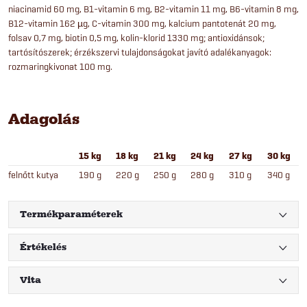
niacinamid 60 mg, B1-vitamin 6 mg, B2-vitamin 11 mg, B6-vitamin 8 mg,
B12-vitamin 162 µg, C-vitamin 300 mg, kalcium pantotenát 20 mg,
folsav 0,7 mg, biotin 0,5 mg, kolin-klorid 1330 mg; antioxidánsok;
tartósítószerek; érzékszervi tulajdonságokat javító adalékanyagok:
rozmaringkivonat 100 mg.
Adagolás
15 kg
18 kg
21 kg
24 kg
27 kg
30 kg
felnőtt kutya
190 g
220 g
250 g
280 g
310 g
340 g
Termékparaméterek
Értékelés
Vita