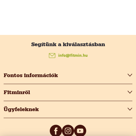
L
á
info
@
fitmin.hu
b
Fontos információk
l
Fitminről
é
Ügyfeleknek
c