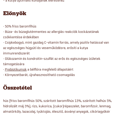
- a kutya optimális kondijának eléréséhez
Előnyök
• 50% friss baromfihús
• Búza- és búzagluténmentes az allergiás reakciók kockázatának
csökkentése érdekében
• Csipkebogyó, mint gazdag C-vitamin forrás, amely pozitív hatással van
az egészséges húgyúti és veseműködésre, erősíti a kutya
immunrendszerét
• Glükozamin és kondroitin-szulfát az erős és egészséges ízületek
támogatására
•
Prebiotikumok
a bélflóra megfelelő állapotáért
• Környezetbarát, újrahasznosítható csomagolás
Összetétel
hús (friss baromfihús 50%, szárított baromfihús 13%, szárított halhús 5%,
hidrolizált máj 3%), rizs, kukorica, (cukor)répaszelet, baromfizsír, lenmag,
almatörköly, lazacolaj, tyúktojás, élesztő, ásványi anyagok, cikóriagyökér