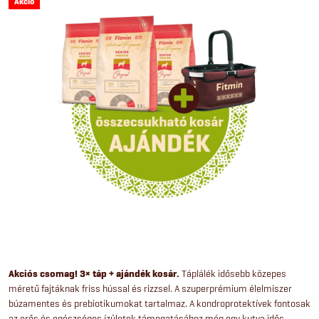
Akció
Akciós csomag! 3× táp + ajándék kosár.
Táplálék idősebb közepes
méretű fajtáknak friss hússal és rizzsel. A szuperprémium élelmiszer
búzamentes és prebiotikumokat tartalmaz. A kondroprotektívek fontosak
az erős és egészséges ízületek támogatásához még egy kutya idős