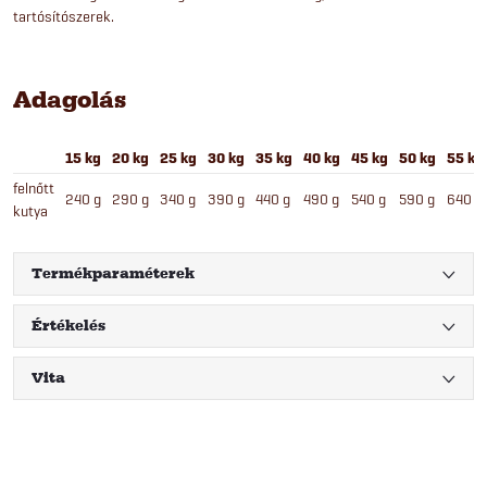
tartósítószerek.
Adagolás
15 kg
20 kg
25 kg
30 kg
35 kg
40 kg
45 kg
50 kg
55 kg
felnőtt
240 g
290 g
340 g
390 g
440 g
490 g
540 g
590 g
640 g
kutya
Termékparaméterek
Értékelés
Vita