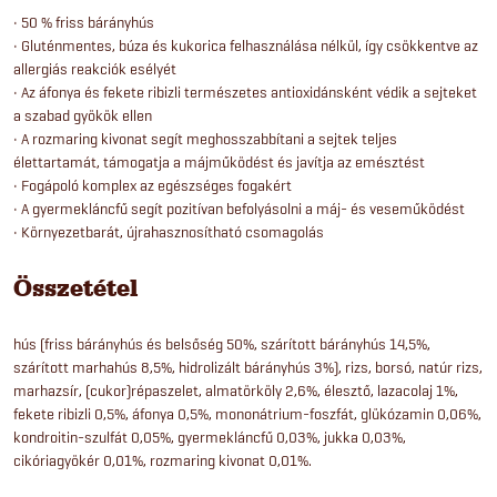
• 50 % friss bárányhús
• Gluténmentes, búza és kukorica felhasználása nélkül, így csökkentve az
allergiás reakciók esélyét
• Az áfonya és fekete ribizli természetes antioxidánsként védik a sejteket
a szabad gyökök ellen
• A rozmaring kivonat segít meghosszabbítani a sejtek teljes
élettartamát, támogatja a májműködést és javítja az emésztést
• Fogápoló komplex az egészséges fogakért
• A gyermekláncfű segít pozitívan befolyásolni a máj- és veseműködést
• Környezetbarát, újrahasznosítható csomagolás
Összetétel
hús (friss bárányhús és belsőség 50%, szárított bárányhús 14,5%,
szárított marhahús 8,5%, hidrolizált bárányhús 3%), rizs, borsó, natúr rizs,
marhazsír, (cukor)répaszelet, almatörköly 2,6%, élesztő, lazacolaj 1%,
fekete ribizli 0,5%, áfonya 0,5%, mononátrium-foszfát, glükózamin 0,06%,
kondroitin-szulfát 0,05%, gyermekláncfű 0,03%, jukka 0,03%,
cikóriagyökér 0,01%, rozmaring kivonat 0,01%.