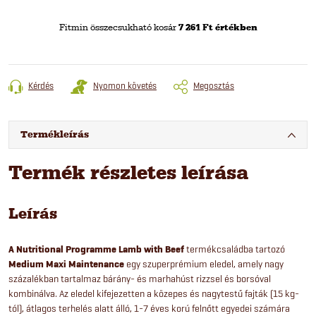
Fitmin összecsukható kosár
7 261 Ft értékben
Kérdés
Nyomon követés
Megosztás
Termékleírás
Termék részletes leírása
Leírás
A Nutritional Programme Lamb with Beef
termékcsaládba tartozó
Medium Maxi Maintenance
egy szuperprémium eledel, amely nagy
százalékban tartalmaz bárány- és marhahúst rizzsel és borsóval
kombinálva. Az eledel kifejezetten a közepes és nagytestű fajták (15 kg-
tól), átlagos terhelés alatt álló, 1-7 éves korú felnőtt egyedei számára