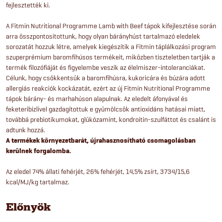
fejlesztették ki.
A Fitmin Nutritional Programme Lamb with Beef tápok kifejlesztése során
arra összpontosítottunk, hogy olyan bárányhúst tartalmazó eledelek
sorozatát hozzuk létre, amelyek kiegészítik a Fitmin táplálkozási program
szuperprémium baromfihúsos termékeit, miközben tiszteletben tartják a
termék filozófiáját és figyelembe veszik az élelmiszer-intoleranciákat.
Célunk, hogy csökkentsük a baromfihúsra, kukoricára és búzára adott
allergiás reakciók kockázatát, ezért az új Fitmin Nutritional Programme
tápok bárány- és marhahúson alapulnak. Az eledelt áfonyával és
feketeribizlivel gazdagítottuk e gyümölcsök antioxidáns hatásai miatt,
továbbá prebiotikumokat, glükózamint, kondroitin-szulfáttot és csalánt is
adtunk hozzá.
A termékek környezetbarát, újrahasznosítható csomagolásban
kerülnek forgalomba.
Az eledel 74% állati fehérjét, 26% fehérjét, 14,5% zsírt, 3734/15,6
kcal/MJ/kg tartalmaz.
Előnyök