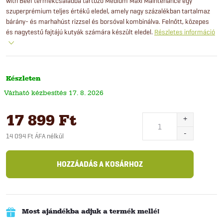
with Beef termékcsaládba tartozó Medium Maxi Maintenance egy
szuperprémium teljes értékű eledel, amely nagy százalékban tartalmaz
bárány- és marhahúst rizzsel és borsóval kombinálva. Felnőtt, közepes
és nagytestű fajtájú kutyák számára készült eledel.
Részletes információ
Készleten
17. 8. 2026
17 899 Ft
14 094 Ft ÁFA nélkül
Egységár:
HOZZÁADÁS A KOSÁRHOZ
Most ajándékba adjuk a termék mellé!