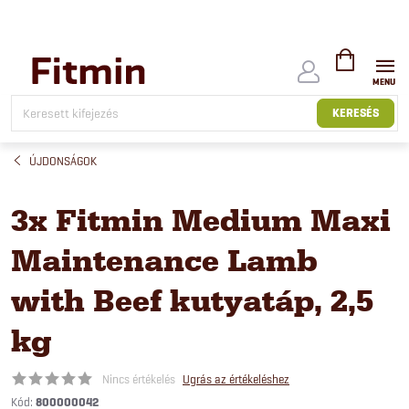
Ugrás
a
fő
tartalomhoz
KOSÁR
KERESÉS
ÚJDONSÁGOK
3x Fitmin Medium Maxi
Maintenance Lamb
with Beef kutyatáp, 2,5
kg
Nincs értékelés
Ugrás az értékeléshez
Kód:
800000042