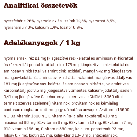
Analitikai összetevők
nyersfehérje 26%, nyersolajok és -zsírok 14,5%, nyersrost 3,5%,
nyershamu 7,0%, kalcium 1,4%, foszfor 0,9%.
Adalékanyagok / 1 kg
nyomelemek: réz 21 mg (kiegészítve réz-keláttal és aminosav n-hidráttal
és réz-szulfát pentahidráttal), cink 175 mg (kiegészítve cink-keláttal és
aminosav n-hidráttal, valamint cink-oxiddal), mangán 42 mg (kiegészítve
mangán-keláttal és aminosav n-hidráttal, valamint mangán-oxiddal), vas
181 mg (kiegészítve vas-keláttal és aminosav n-hidráttal, valamint vas-
karbonáttal), jód 3,5 mg (kiegészítve vízmentes kalcium-jodáttal), szelén
0,41 mg (kiegészítve Saccharomyces cerevisiae CNCM I-3060 által
termelt szerves szelénnel); vitaminok, provitaminok és kémiailag
pontosan meghatározott megegyező hatású anyagok: A-vitamin 16600
NE, D3-vitamin 1300 NE, E-vitamin (RRR-alfa-tokoferol) 410 mg,
niacinamid 80 mg, B1-vitamin 6 mg, B2-vitamin 12 mg, B6-vitamin 7 mg,
B12-vitamin 166 µg, C-vitamin 330 mg, kalcium-pantotenát 23 mg,
folsav 0,7 mg, biotin 0,5 mg, kolin-klorid 1340 mg; antioxidánsok,