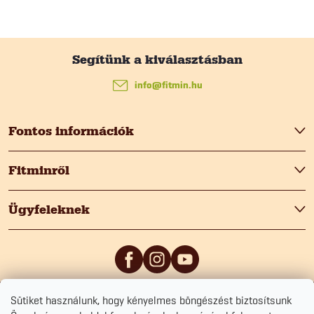
L
á
info
@
fitmin.hu
b
Fontos információk
l
Fitminről
é
Ügyfeleknek
c
Sütiket használunk, hogy kényelmes böngészést biztosítsunk
5
/5
0
/5