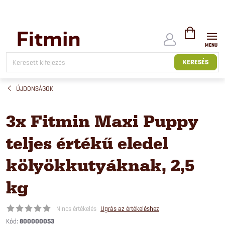
Ugrás
a
fő
tartalomhoz
KOSÁR
KERESÉS
ÚJDONSÁGOK
3x Fitmin Maxi Puppy
teljes értékű eledel
kölyökkutyáknak, 2,5
kg
Nincs értékelés
Ugrás az értékeléshez
Kód:
800000053