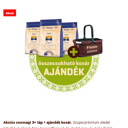
Akció
Akciós csomag! 3× táp + ajándék kosár.
Szuperprémium eledel