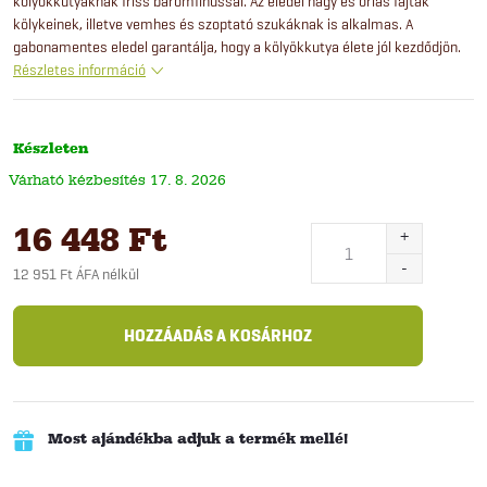
kölyökkutyáknak friss baromfihússal. Az eledel nagy és óriás fajták
kölykeinek, illetve vemhes és szoptató szukáknak is alkalmas. A
gabonamentes eledel garantálja, hogy a kölyökkutya élete jól kezdődjön.
Részletes információ
Készleten
17. 8. 2026
16 448 Ft
12 951 Ft ÁFA nélkül
Egységár:
HOZZÁADÁS A KOSÁRHOZ
Most ajándékba adjuk a termék mellé!