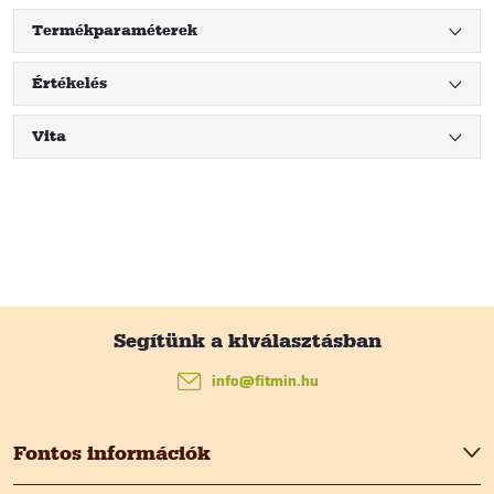
Termékparaméterek
Értékelés
Vita
L
á
info
@
fitmin.hu
b
Fontos információk