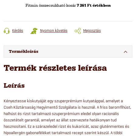
Fitmin összecsukható kosár
7 261 Ft értékben
Kérdés
Nyomon követés
Megosztás
Termékleírás
Termék részletes leírása
Leírás
Kényeztesse kiskutyáját egy szuperprémium kutyatáppal, amelyet a
Cseh Köztársaság Hegyimentő Szolgálata is használ. A friss baromfihúst,
halhúst és rizst tartalmazó szuperprémium eledel olyan racionális
összetételt garantál, amelyet az állat szervezete hatékonyan tud
hasznosítani. Ez a szárazeledel rizst és kukoricát, azaz gluténmentes és
hipoallergén gabonaféléket tartalmazó recept szerint készül. A többi