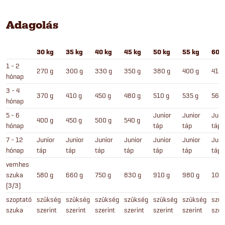
Adagolás
30 kg
35 kg
40 kg
45 kg
50 kg
55 kg
60 
1 - 2
270 g
300 g
330 g
350 g
380 g
400 g
410 
hónap
3 - 4
370 g
410 g
450 g
480 g
510 g
535 g
560 
hónap
5 - 6
Junior
Junior
Juni
400 g
450 g
500 g
540 g
hónap
táp
táp
táp
7 - 12
Junior
Junior
Junior
Junior
Junior
Junior
Juni
hónap
táp
táp
táp
táp
táp
táp
táp
vemhes
szuka
580 g
660 g
750 g
830 g
910 g
980 g
106
(3/3)
szoptató
szükség
szükség
szükség
szükség
szükség
szükség
szü
szuka
szerint
szerint
szerint
szerint
szerint
szerint
szer