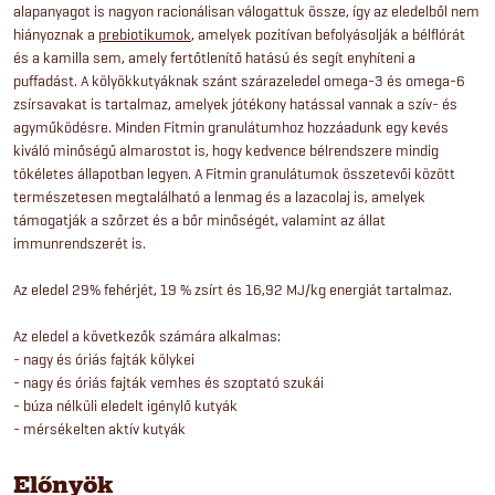
alapanyagot is nagyon racionálisan válogattuk össze, így az eledelből nem
hiányoznak a
prebiotikumok
, amelyek pozitívan befolyásolják a bélflórát
és a kamilla sem, amely fertőtlenítő hatású és segít enyhíteni a
puffadást. A kölyökkutyáknak szánt szárazeledel omega-3 és omega-6
zsírsavakat is tartalmaz, amelyek jótékony hatással vannak a szív- és
agyműködésre. Minden Fitmin granulátumhoz hozzáadunk egy kevés
kiváló minőségű almarostot is, hogy kedvence bélrendszere mindig
tökéletes állapotban legyen. A Fitmin granulátumok összetevői között
természetesen megtalálható a lenmag és a lazacolaj is, amelyek
támogatják a szőrzet és a bőr minőségét, valamint az állat
immunrendszerét is.
Az eledel 29% fehérjét, 19 % zsírt és 16,92 MJ/kg energiát tartalmaz.
Az eledel a következők számára alkalmas:
- nagy és óriás fajták kölykei
- nagy és óriás fajták vemhes és szoptató szukái
- búza nélküli eledelt igénylő kutyák
- mérsékelten aktív kutyák
Előnyök