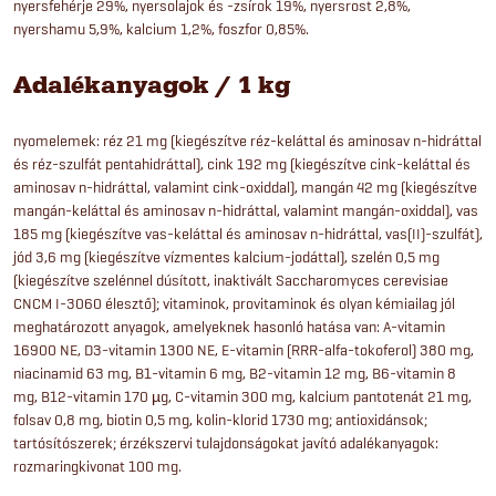
nyersfehérje 29%, nyersolajok és -zsírok 19%, nyersrost 2,8%,
nyershamu 5,9%, kalcium 1,2%, foszfor 0,85%.
Adalékanyagok / 1 kg
nyomelemek: réz 21 mg (kiegészítve réz-keláttal és aminosav n-hidráttal
és réz-szulfát pentahidráttal), cink 192 mg (kiegészítve cink-keláttal és
aminosav n-hidráttal, valamint cink-oxiddal), mangán 42 mg (kiegészítve
mangán-keláttal és aminosav n-hidráttal, valamint mangán-oxiddal), vas
185 mg (kiegészítve vas-keláttal és aminosav n-hidráttal, vas(II)-szulfát),
jód 3,6 mg (kiegészítve vízmentes kalcium-jodáttal), szelén 0,5 mg
(kiegészítve szelénnel dúsított, inaktivált Saccharomyces cerevisiae
CNCM I-3060 élesztő); vitaminok, provitaminok és olyan kémiailag jól
meghatározott anyagok, amelyeknek hasonló hatása van: A-vitamin
16900 NE, D3-vitamin 1300 NE, E-vitamin (RRR-alfa-tokoferol) 380 mg,
niacinamid 63 mg, B1-vitamin 6 mg, B2-vitamin 12 mg, B6-vitamin 8
mg, B12-vitamin 170 µg, C-vitamin 300 mg, kalcium pantotenát 21 mg,
folsav 0,8 mg, biotin 0,5 mg, kolin-klorid 1730 mg; antioxidánsok;
tartósítószerek; érzékszervi tulajdonságokat javító adalékanyagok:
rozmaringkivonat 100 mg.