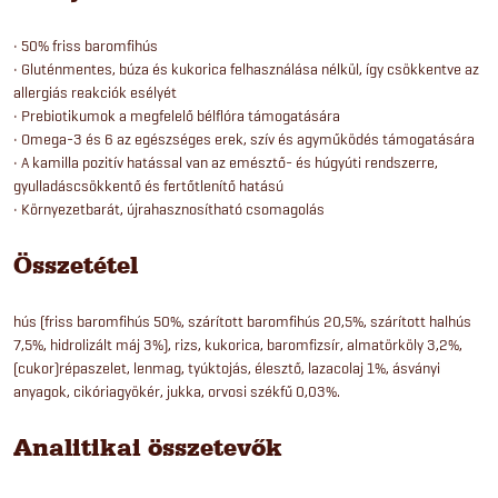
• 50% friss baromfihús
• Gluténmentes, búza és kukorica felhasználása nélkül, így csökkentve az
allergiás reakciók esélyét
• Prebiotikumok a megfelelő bélflóra támogatására
• Omega-3 és 6 az egészséges erek, szív és agyműködés támogatására
• A kamilla pozitív hatással van az emésztő- és húgyúti rendszerre,
gyulladáscsökkentő és fertőtlenítő hatású
• Környezetbarát, újrahasznosítható csomagolás
Összetétel
hús (friss baromfihús 50%, szárított baromfihús 20,5%, szárított halhús
7,5%, hidrolizált máj 3%), rizs, kukorica, baromfizsír, almatörköly 3,2%,
(cukor)répaszelet, lenmag, tyúktojás, élesztő, lazacolaj 1%, ásványi
anyagok, cikóriagyökér, jukka, orvosi székfű 0,03%.
Analitikai összetevők